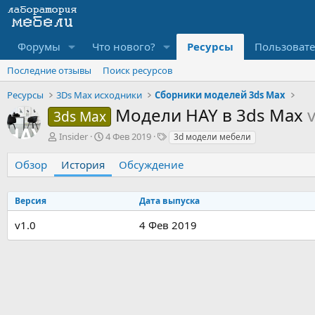
Форумы
Что нового?
Ресурсы
Пользоват
Последние отзывы
Поиск ресурсов
Ресурсы
3Ds Max исходники
Сборники моделей 3ds Max
Модели HAY в 3ds Max
3ds Max
А
Д
Т
Insider
4 Фев 2019
3d модели мебели
в
а
е
т
т
г
Обзор
История
Обсуждение
о
а
и
р
с
о
Версия
Дата выпуска
з
v1.0
д
4 Фев 2019
а
н
и
я