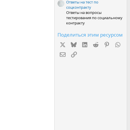
Ответы на тест по
соцконтракту
Ответы на вопросы
тестирования по социальному
контракту
Поделиться этим ресурсом
X
Bluesky
LinkedIn
Reddit
Pinterest
Wha
Электронная почта
Ссылка