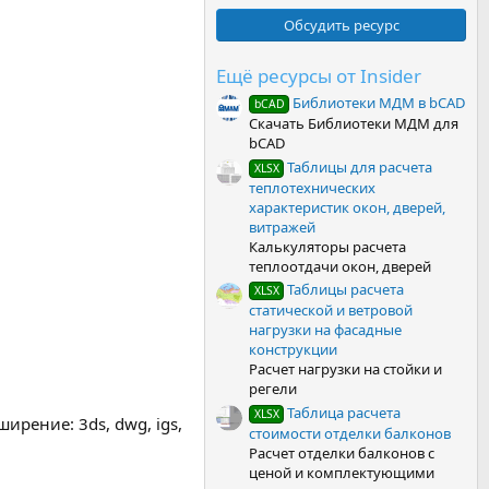
0
0
Обсудить ресурс
з
в
ё
Ещё ресурсы от Insider
з
Библиотеки МДМ в bCAD
д
bCAD
Скачать Библиотеки МДМ для
bCAD
Таблицы для расчета
XLSX
теплотехнических
характеристик окон, дверей,
витражей
Калькуляторы расчета
теплоотдачи окон, дверей
Таблицы расчета
XLSX
статической и ветровой
нагрузки на фасадные
конструкции
Расчет нагрузки на стойки и
регели
Таблица расчета
XLSX
рение: 3ds, dwg, igs,
стоимости отделки балконов
Расчет отделки балконов с
ценой и комплектующими