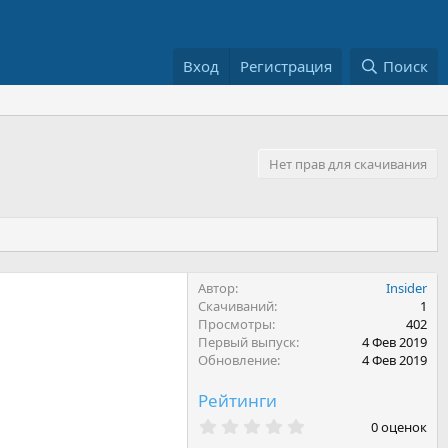
Вход
Регистрация
Поиск
Нет прав для скачивания
Автор
Insider
Скачиваний
1
Просмотры
402
Первый выпуск
4 Фев 2019
Обновление
4 Фев 2019
Рейтинги
0
0 оценок
.