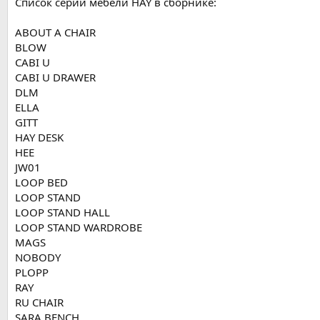
Список серий мебели HAY в сборнике:
ABOUT A CHAIR
BLOW
CABI U
CABI U DRAWER
DLM
ELLA
GITT
HAY DESK
HEE
JW01
LOOP BED
LOOP STAND
LOOP STAND HALL
LOOP STAND WARDROBE
MAGS
NOBODY
PLOPP
RAY
RU CHAIR
SARA BENCH