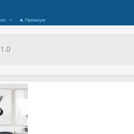
ели
🔥 Премиум
v1.0