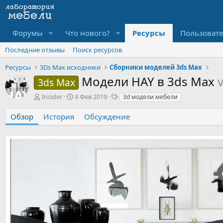
Форумы
Что нового?
Ресурсы
Пользоват
Последние отзывы
Поиск ресурсов
Ресурсы
3Ds Max исходники
Сборники моделей 3ds Max
Модели HAY в 3ds Max
3ds Max
А
Д
Т
Insider
4 Фев 2019
3d модели мебели
в
а
е
т
т
г
Обзор
История
Обсуждение
о
а
и
р
с
о
з
д
а
н
и
я