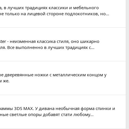
да, в лучших традициях классики и мебельного
е только на лицевой стороне подлокотников, но...
ter - неизменная классика стиля, оно шикарно
я. Все выполненно в лучших традициях с...
ые дверевянные ножки с металлическим концом у
м же.
граммы 3DS MAX. У дивана необычная форма спинки и
зные светлые опоры добавят стати любому...