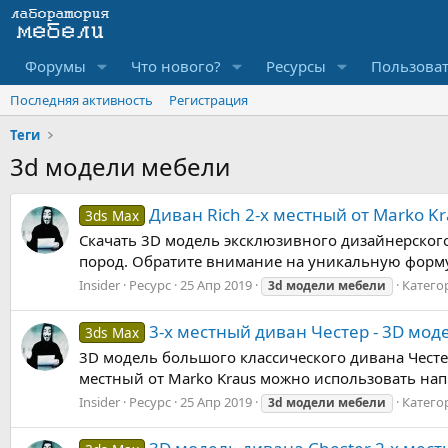
Форумы
Что нового?
Ресурсы
Пользова
Последняя активность
Регистрация
Теги
3d модели мебели
Диван Rich 2-х местный от Marko K
3ds Max
Скачать 3D модель эксклюзивного дизайнерского 
пород. Обратите внимание на уникальную форму 
Insider
Ресурс
25 Апр 2019
Катего
3d
модели
мебели
3-х местный диван Честер - 3D мод
3ds Max
3D модель большого классического дивана Честе
местный от Marko Kraus можно использовать нап
Insider
Ресурс
25 Апр 2019
Катего
3d
модели
мебели