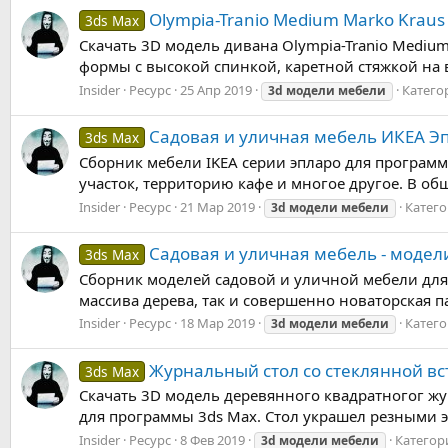
Olympia-Tranio Medium Marko Kraus
3ds Max
Скачать 3D модель дивана Olympia-Tranio Mediu
формы с высокой спинкой, каретной стяжкой на 
Insider
Ресурс
25 Апр 2019
Катего
3d
модели
мебели
Садовая и уличная мебель ИКЕА Эп
3ds Max
Сборник мебели IKEA серии эпларо для програм
участок, территорию кафе и многое другое. В об
Insider
Ресурс
21 Мар 2019
Катего
3d
модели
мебели
Садовая и уличная мебель - модел
3ds Max
Сборник моделей садовой и уличной мебели для 
массива дерева, так и совершенно новаторская 
Insider
Ресурс
18 Мар 2019
Катего
3d
модели
мебели
Журнальный стол со стеклянной вста
3ds Max
Скачать 3D модель деревянного квадратногог журн
для программы 3ds Max. Стол украшел резными эл
Insider
Ресурс
8 Фев 2019
Категор
3d
модели
мебели