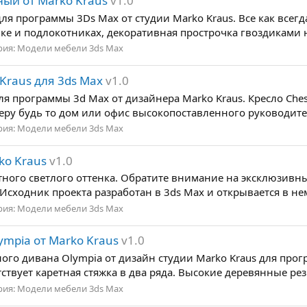
ный от Marko Kraus
v1.0
ля программы 3Ds Max от студии Marko Kraus. Все как всег
нке и подлокотниках, декоративная прострочка гвоздиками н
рия:
Модели мебели 3ds Max
Kraus для 3ds Max
v1.0
ля программы 3d Max от дизайнера Marko Kraus. Кресло Ches
ру будь то дом или офис высокопоставленного руководител
рия:
Модели мебели 3ds Max
ko Kraus
v1.0
тного светлого оттенка. Обратите внимание на эксклюзивн
. Исходник проекта разработан в 3ds Max и открывается в не
рия:
Модели мебели 3ds Max
ympia от Marko Kraus
v1.0
ого дивана Olympia от дизайн студии Marko Kraus для про
тствует каретная стяжка в два ряда. Высокие деревянные ре
рия:
Модели мебели 3ds Max