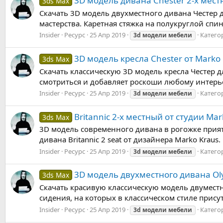
3D модель дивана Chester 2-х мест
3ds Max
Скачать 3D модель двухместного дивана Честер д
мастерства. Каретная стяжка на полукруглой спи
Insider
Ресурс
25 Апр 2019
Катего
3d
модели
мебели
3D модель кресла Chester от Marko 
3ds Max
Скачать классическую 3D модель кресла Честер д
смотриться и добавляет роскоши любому интерье
Insider
Ресурс
25 Апр 2019
Катего
3d
модели
мебели
Britannic 2-х местный от студии Mar
3ds Max
3D модель современного дивана в рогожке прия
дивана Britannic 2 seat от дизайнера Marko Kraus
Insider
Ресурс
25 Апр 2019
Катего
3d
модели
мебели
3D модель двухместного дивана Ol
3ds Max
Скачать красивую классическую модель двуместн
сидения, на которых в классическом стиле прису
Insider
Ресурс
25 Апр 2019
Катего
3d
модели
мебели