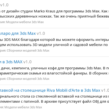
v1.0
m от дизайн студии Marko Kraus для программы 3ds Max. К
высоких деревянных ножках. Так же очень приятный бежевы
рия:
Модели мебели 3ds Max
ларо для 3ds Max
v1.0
мы 3DS MAX благодаря которой вы можете оформить интерье
щем использовать 3D модели уличной и садовой мебели по п
рия:
Сборники моделей 3ds Max
и в 3ds MAX
v1.0
дачи, кемпинга, уличных кофе для программы 3ds Max. В по
параметрическая скамья из влагостойкой фанеры. В сборник
рия:
Сборники моделей 3ds Max
вкой на столешнице Riva Mobili d'Arte в 3ds Max
v1.
ального стола со стеклянной вставкой на столешнице из мас
ементами с патиной. В архиве присутствует файл OBJ для о
ия:
Модели мебели 3ds Max