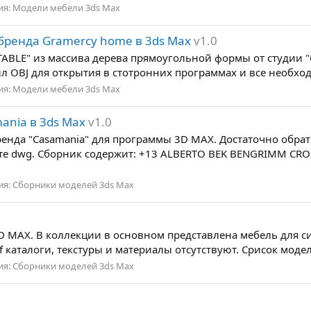
ия:
Модели мебели 3ds Max
 бренда Gramercy home в 3ds Max
v1.0
TABLE" из массива дерева прямоугольной формы от студии 
йл OBJ для открытия в стотронних программах и все необхо
ия:
Модели мебели 3ds Max
ania в 3ds Max
v1.0
енда "Casamania" для программы 3D MAX. Достаточно обрат
те dwg. Сборник содержит: +13 ALBERTO BEK BENGRIMM CR
ия:
Сборники моделей 3ds Max
 MAX. В коллекции в основном представлена мебель для сид
f каталоги, текстуры и материалы отсутствуют. Срисок модел
ия:
Сборники моделей 3ds Max