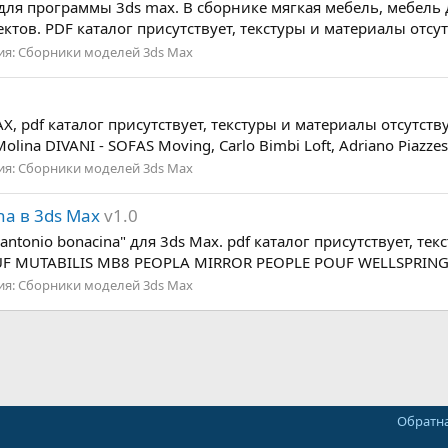
 для программы 3ds max. В сборнике мягкая мебель, мебель
в. PDF каталог присутствует, текстуры и материалы отсутств
ия:
Сборники моделей 3ds Max
, pdf каталог присутствует, текстуры и материалы отсутств
olina DIVANI - SOFAS Moving, Carlo Bimbi Loft, Adriano Piazzes
ия:
Сборники моделей 3ds Max
na в 3ds Max
v1.0
ntonio bonacina" для 3ds Max. pdf каталог присутствует, т
POUF MUTABILIS MB8 PEOPLA MIRROR PEOPLE POUF WELLSPRING 
ия:
Сборники моделей 3ds Max
Обратна