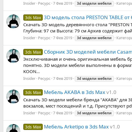
Insider
Ресурс
7 Фев 2019
Категор
3d
модели
мебели
3D модель стола PRESTON TABLE от
3ds Max
Скачать 3D модель деревянного стола "PRESTON 
Глубина: 97 см Высота: 79 см Архив содержит фа
Insider
Ресурс
7 Фев 2019
Категор
3d
модели
мебели
Сборник 3D моделей мебели Casam
3ds Max
Эксключиваная и очень оригинальная мебель бр
понятно. 3D модели мебели выполнены в форма
KOON...
Insider
Ресурс
7 Фев 2019
Категор
3d
модели
мебели
Мебель AKABA в 3ds Max
v1.0
3ds Max
Скачать 3D модели мебели бренда "AKABA" для 3D
вокзалов, мест посещений и т.д. Присутствуют pd
Insider
Ресурс
7 Фев 2019
Категор
3d
модели
мебели
Мебель Arketipo в 3ds Max
v1.0
3ds Max