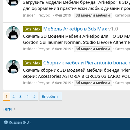
Загрузить модели мебели бренда "Arketipo" в 3D
для оформления практически любых дизайн проекто
Insider
Ресурс
7 Фев 2019
Категор
3d
модели
мебели
Мебель Arketipo в 3ds Max
v1.0
3ds Max
Скачать 3D модели мебели Arketipo для ПО 3D MAX
Gordon Guillaumier Norman, Studio Lievore Altherr M
Insider
Ресурс
6 Фев 2019
Категор
3d
модели
мебели
Сборник мебели Pierantonio bonaci
3ds Max
Скачать сборник 3D моделей мебели бренда "Piera
серии: Accessories ASTORIA 8 CIRCUS 03 LARIO 
Insider
Ресурс
6 Фев 2019
Категор
3d
модели
мебели
1
2
3
4
5
Вперёд
Теги
Russian (RU)