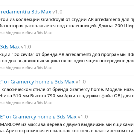
rredamenti в 3ds Max
v1.0
той из коллекции Grandroyal от студии AR arredamenti для 
а которая располагается под столешницей. Длина: 200 Шири
ия:
Модели мебели 3ds Max
 3ds Max
v1.0
ции "Dolcevita" от бренда AR arredamenti для программы 3
о по два выдвижных ящика плюс один ящик посередине для
ия:
Модели мебели 3ds Max
" от Gramercy home в 3ds Max
v1.0
классическом стиле от бренда Gramercy home. Модель назы
ина 510 мм Высота 790 мм Архив содержит файл OBJ для от
ия:
Модели мебели 3ds Max
" от Gramercy home в 3ds Max
v1.0
ь MARLOW из массива дерева с двумя выдвижными ящиками 
ка. Аристократичная и стильная консоль в классическом ст