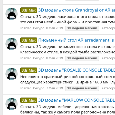
3D модель стола Grandroyal от AR a
3ds Max
Скачать 3D модель лакированного стола с позоло
это сам стол необычной формы и приставная тумб
Insider
Ресурс
8 Фев 2019
Категор
3d
модели
мебели
Письменный стол AR arredamenti в
3ds Max
Скачать 3D модель писмьменного стола из коллек
классическом стиле, в каждой тумбе расположен
Insider
Ресурс
8 Фев 2019
Категор
3d
модели
мебели
3D модель "ROSALIE CONSOLE TABLE
3ds Max
Невероятно красивый ризной консольный стол в 
следующие характеристики: Ширина 1600 мм Глуб
Insider
Ресурс
7 Фев 2019
Категор
3d
модели
мебели
3D модель "MARLOW CONSOLE TABLE
3ds Max
Скачать 3D модель мебели - деревянная консол
балясины, так же у самого пола расположена пол