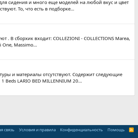
 для сидения и много еще моделей на любой вкус и цвет
уют. То, что есть в подборке...
уют . В сборхик входит: COLLEZIONI - COLLECTIONS Marea,
i One, Massimo...
екстуры и материалы отсутствуют. Содержит следующие
1 Beds LARIO BED MILLENNIUM 20...
я связь
Условия и правила
Конфиденциальность
Помощь
R
S