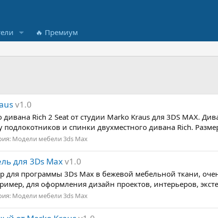
тели
🔥 Премиум
raus
v1.0
дивана Rich 2 Seat от студии Marko Kraus для 3DS MAX. Див
подлокотников и спинки двухместного дивана Rich. Размер:
рия:
Модели мебели 3ds Max
ель для 3Ds Max
v1.0
р для программы 3Ds Max в бежевой мебельной ткани, очень
ример, для оформления дизайн проектов, интерьеров, эксте
рия:
Модели мебели 3ds Max