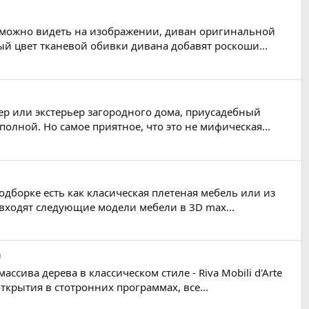
ак можно видеть на изображении, диван оригинальной
й цвет тканевой обивки дивана добавят роскоши...
р или экстерьер загородного дома, приусадебный
олной. Но самое приятное, что это не мифическая...
дборке есть как класическая плетеная мебель или из
 входят следующие модели мебели в 3D max...
0
сива дерева в классическом стиле - Riva Mobili d'Arte
ткрытия в стотронних программах, все...