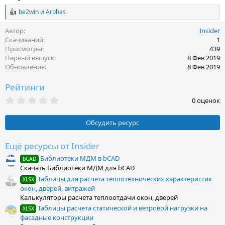
be2win
и
Arphas
Р
е
Автор
Insider
а
к
Скачиваний
1
ц
Просмотры
439
и
Первый выпуск
8 Фев 2019
и
Обновление
8 Фев 2019
:
Рейтинги
0
0 оценок
.
0
0
Обсудить ресурс
з
в
ё
Ещё ресурсы от Insider
з
Библиотеки МДМ в bCAD
д
bCAD
Скачать Библиотеки МДМ для bCAD
Таблицы для расчета теплотехнических характеристик
XLSX
окон, дверей, витражей
Калькуляторы расчета теплоотдачи окон, дверей
Таблицы расчета статической и ветровой нагрузки на
XLSX
фасадные конструкции