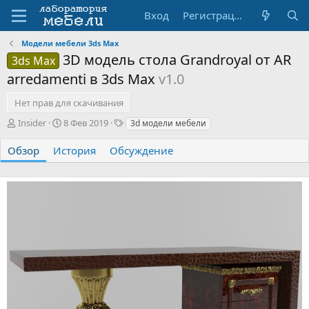
Вход
Регистрация
Модели мебели 3ds Max
3D модель стола Grandroyal от AR
3ds Max
arredamenti в 3ds Max
v1.0
Нет прав для скачивания
А
Д
Т
Insider
8 Фев 2019
3d модели мебели
в
а
е
т
т
г
Обзор
История
Обсуждение
о
а
и
р
с
о
з
д
а
н
и
я