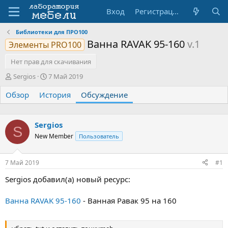
Вход
Регистрация
Библиотеки для ПРО100
Ванна RAVAK 95-160
v.1
Элементы PRO100
Нет прав для скачивания
А
Д
Sergios
7 Май 2019
в
а
Обзор
т
История
т
Обсуждение
о
а
р
н
т
а
Sergios
S
е
ч
New Member
Пользователь
м
а
ы
л
а
7 Май 2019
#1
Sergios добавил(а) новый ресурс:
Ванна RAVAK 95-160
- Ванная Равак 95 на 160