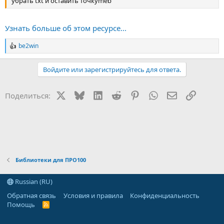
убрать txt и оставить точкуmeb
Узнать больше об этом ресурсе...
be2win
Р
е
а
Войдите или зарегистрируйтесь для ответа.
к
ц
и
X
Bluesky
LinkedIn
Reddit
Pinterest
WhatsApp
Электронная
Ссылка
Поделиться:
и
:
Библиотеки для ПРО100
Russian (RU)
Обратная связь
Условия и правила
Конфиденциальность
Помощь
R
S
S