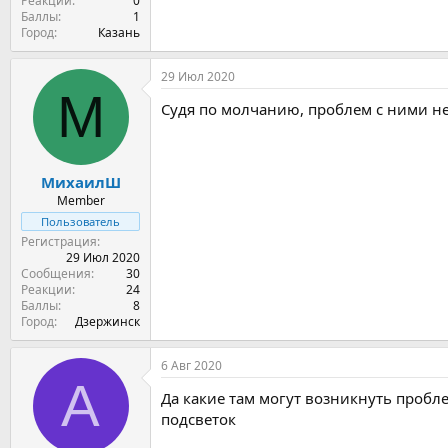
Реакции
0
Баллы
1
Город
Казань
29 Июл 2020
М
Судя по молчанию, проблем с ними не
МихаилШ
Member
Пользователь
Регистрация
29 Июл 2020
Сообщения
30
Реакции
24
Баллы
8
Город
Дзержинск
6 Авг 2020
A
Да какие там могут возникнуть пробл
подсветок