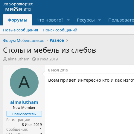
Форумы
Что нового?
Ресурсы
Пользоват
Новые сообщения
Поиск сообщений
Форум Мебельщиков
Разное
Столы и мебель из слебов
А
Д
almalutham
8 Июл 2019
в
а
т
т
8 Июл 2019
о
а
A
Всем привет, интересно кто и как изг
р
н
т
а
е
ч
м
а
almalutham
ы
л
а
New Member
Пользователь
Регистрация
8 Июл 2019
Сообщения
1