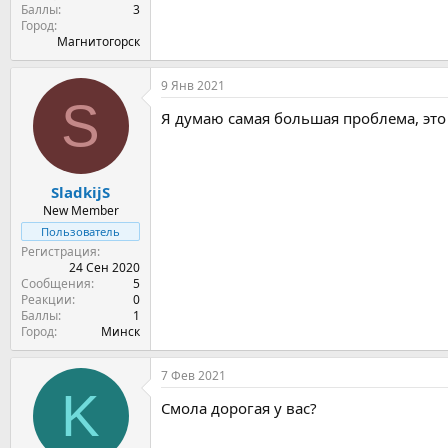
Баллы
3
Город
Магнитогорск
9 Янв 2021
S
Я думаю самая большая проблема, это к
SladkijS
New Member
Пользователь
Регистрация
24 Сен 2020
Сообщения
5
Реакции
0
Баллы
1
Город
Минск
7 Фев 2021
K
Смола дорогая у вас?