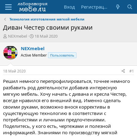
Вход
Регистрация
Технология изготовления мягкой мебели
Диван Честер своими руками
А
Д
NEXmebel
18 Май 2020
в
а
т
т
NEXmebel
о
а
Active Member
Пользователь
р
н
т
а
е
ч
18 Май 2020
#1
м
а
ы
л
Решил немного перепрофилироваться, точнее немного
а
разбавить род деятельности добавив интересную
мягкую мебель. Хочу начать с дивана и кресла Честер,
всегде нравился его внешний вид. Именно сделать
своими руками, возможно внося коррективы в
существующую технологию в соответствии с
потребностями и личными предпочтениями.
Поделитесь, у кого есть, чертежами и полезной
информацией. Знаниями по производству мягкой