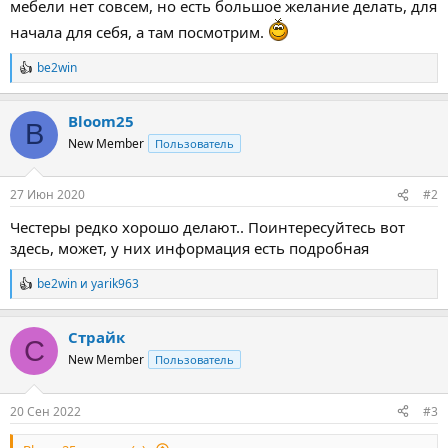
мебели нет совсем, но есть большое желание делать, для
начала для себя, а там посмотрим.
be2win
Р
е
а
Bloom25
к
B
ц
New Member
Пользователь
и
и
:
27 Июн 2020
#2
Честеры редко хорошо делают.. Поинтересуйтесь вот
здесь, может, у них информация есть подробная
be2win
и
yarik963
Р
е
а
Страйк
к
С
ц
New Member
Пользователь
и
и
:
20 Сен 2022
#3