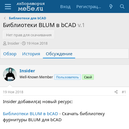
Вход
Регистрация
Библиотеки для bCAD
Библиотеки BLUM в bCAD
v.1
Нет прав для скачивания
А
Д
Insider
19 Ноя 2018
в
а
Обзор
т
История
т
Обсуждение
о
а
р
н
т
а
Insider
е
ч
Well-Known Member
Пользователь
Свой
м
а
ы
л
а
19 Ноя 2018
#1
Insider добавил(а) новый ресурс:
Библиотеки BLUM в bCAD
- Скачать библиотеку
фурнитуры BLUM для bCAD