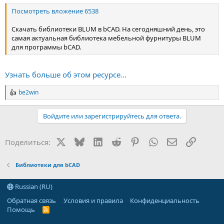
Посмотреть вложение 6538
Скачать библиотеки BLUM в bCAD. На сегодняшний день, это
самая актуальная библиотека мебельной фурнитуры BLUM
для программы bCAD.
Узнать больше об этом ресурсе...
be2win
Р
е
а
Войдите или зарегистрируйтесь для ответа.
к
ц
и
X
Bluesky
LinkedIn
Reddit
Pinterest
WhatsApp
Электронная
Ссылка
Поделиться:
и
:
Библиотеки для bCAD
Russian (RU)
Обратная связь
Условия и правила
Конфиденциальность
Помощь
R
S
S