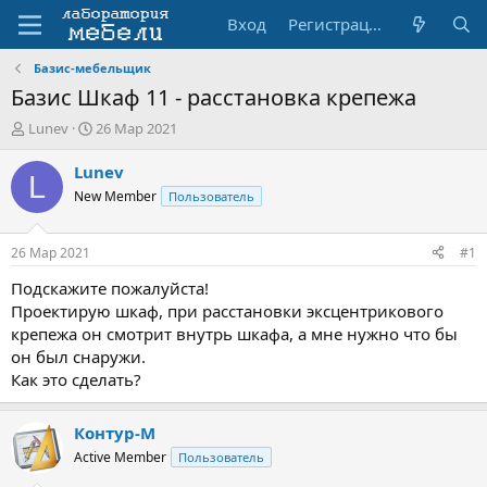
Вход
Регистрация
Базис-мебельщик
Базис Шкаф 11 - расстановка крепежа
А
Д
Lunev
26 Мар 2021
в
а
т
т
Lunev
L
о
а
New Member
Пользователь
р
н
т
а
е
ч
26 Мар 2021
#1
м
а
ы
л
Подскажите пожалуйста!
а
Проектирую шкаф, при расстановки эксцентрикового
крепежа он смотрит внутрь шкафа, а мне нужно что бы
он был снаружи.
Как это сделать?
Контур-М
Active Member
Пользователь