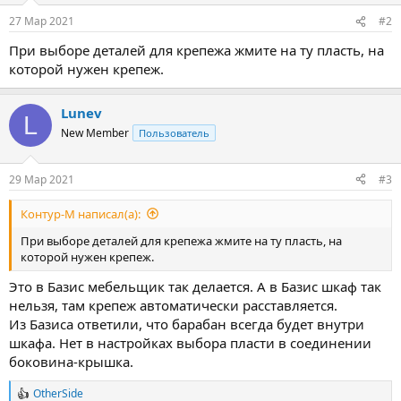
27 Мар 2021
#2
При выборе деталей для крепежа жмите на ту пласть, на
которой нужен крепеж.
Lunev
L
New Member
Пользователь
29 Мар 2021
#3
Контур-М написал(а):
При выборе деталей для крепежа жмите на ту пласть, на
которой нужен крепеж.
Это в Базис мебельщик так делается. А в Базис шкаф так
нельзя, там крепеж автоматически расставляется.
Из Базиса ответили, что барабан всегда будет внутри
шкафа. Нет в настройках выбора пласти в соединении
боковина-крышка.
OtherSide
Р