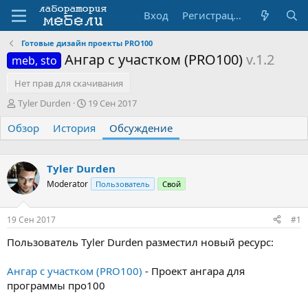
Вход
Регистрация
Готовые дизайн проекты PRO100
Ангар с участком (PRO100)
v.1.2
meb, sto
Нет прав для скачивания
А
Д
Tyler Durden
19 Сен 2017
в
а
Обзор
т
История
т
Обсуждение
о
а
р
н
т
а
Tyler Durden
е
ч
Moderator
Пользователь
Свой
м
а
ы
л
а
19 Сен 2017
#1
Пользователь Tyler Durden разместил новый ресурс:
Ангар с участком (PRO100)
- Проект ангара для
программы про100