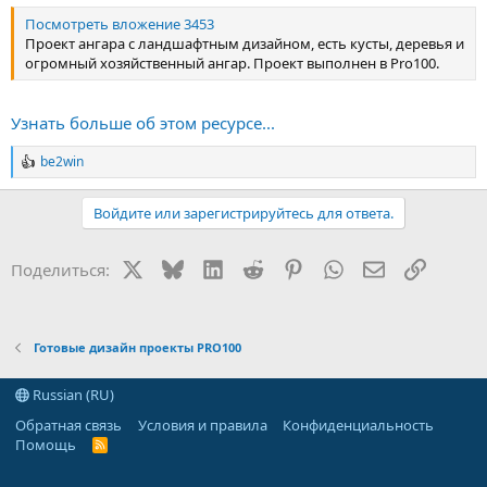
Посмотреть вложение 3453
Проект ангара с ландшафтным дизайном, есть кусты, деревья и
огромный хозяйственный ангар. Проект выполнен в Pro100.
Узнать больше об этом ресурсе...
be2win
Р
е
а
Войдите или зарегистрируйтесь для ответа.
к
ц
и
X
Bluesky
LinkedIn
Reddit
Pinterest
WhatsApp
Электронная
Ссылка
Поделиться:
и
:
Готовые дизайн проекты PRO100
Russian (RU)
Обратная связь
Условия и правила
Конфиденциальность
Помощь
R
S
S