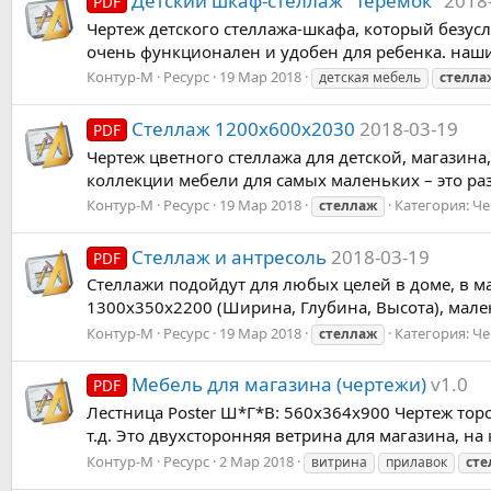
Детский шкаф-стеллаж "Теремок"
2018
PDF
Чертеж детского стеллажа-шкафа, который безусл
очень функционален и удобен для ребенка. наши 
Контур-М
Ресурс
19 Мар 2018
детская мебель
стелла
Стеллаж 1200х600х2030
2018-03-19
PDF
Чертеж цветного стеллажа для детской, магазин
коллекции мебели для самых маленьких – это раз
Контур-М
Ресурс
19 Мар 2018
Категория:
Че
стеллаж
Стеллаж и антресоль
2018-03-19
PDF
Стеллажи подойдут для любых целей в доме, в ма
1300х350х2200 (Ширина, Глубина, Высота), мален
Контур-М
Ресурс
19 Мар 2018
Категория:
Че
стеллаж
Мебель для магазина (чертежи)
v1.0
PDF
Лестница Poster Ш*Г*В: 560x364x900 Чертеж тор
т.д. Это двухсторонняя ветрина для магазина, н
Контур-М
Ресурс
2 Мар 2018
витрина
прилавок
сте