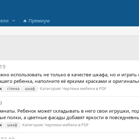
тели
🔥 Премиум
19
но использовать не только в качестве шкафа, но и играть
вашего ребенка, наполните её яркими красками и оригиналь
Категория:
Чертежи мебели в PDF
ж
стенка
шкаф
9
мнаты. Ребенок может складывать в него свои игрушки, п
ые полки, а цветные фасады добавят яркости в повседневны
Категория:
Чертежи мебели в PDF
ж
шкаф