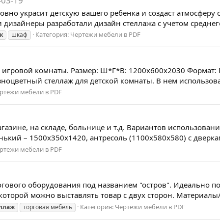
-03-19
овно украсит детскую вашего ребенка и создаст атмосферу 
дизайнеры разработали дизайн стеллажа с учетом среднего
Категория:
Чертежи мебели в PDF
ж
шкаф
а, игровой комнаты. Размер: Ш*Г*В: 1200х600х2030 Формат
ноцветный стеллаж для детской комнаты. В нем использова
ртежи мебели в PDF
газине, на складе, больнице и т.д. Вариантов использован
ький – 1500х350х1420, антресоль (1100х580х580) с дверками
ртежи мебели в PDF
огового оборудования под названием "остров". Идеально по
а которой можно выставлять товар с двух сторон. Материалы
Категория:
Чертежи мебели в PDF
ллаж
торговая мебель