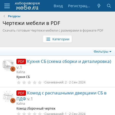
Вход
Регистрация
Ресурсы
Чертежи мебели в PDF
Скачать готовые Чертежи мебели с размерами в формате PDF
Категории
Фильтры
Кухня СБ (схема сборки и деталировка)
PDF
v.1
K
Kalina
Кухня СБ
0
Скачиваний
2
2 Сен 2024
.
0
Комод с распашными дверцами СБ в
0
PDF
з
ПДФ
v.1
в
K
ё
Kalina
з
Комод сборочный чертеж
д
0
Скачиваний
1
2 Сен 2024