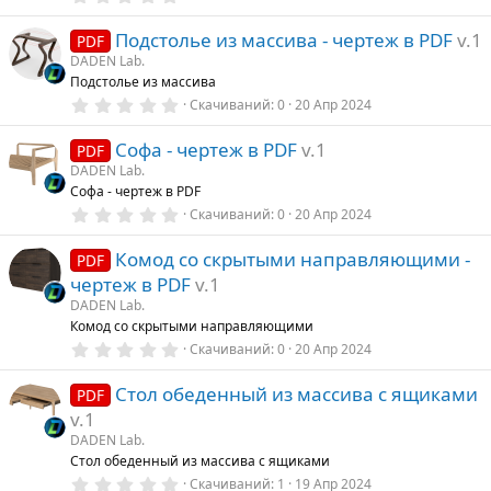
.
0
Подстолье из массива - чертеж в PDF
v.1
0
PDF
з
DADEN Lab.
в
Подстолье из массива
ё
з
0
Скачиваний
0
20 Апр 2024
д
.
0
Софа - чертеж в PDF
v.1
0
PDF
з
DADEN Lab.
в
Софа - чертеж в PDF
ё
з
0
Скачиваний
0
20 Апр 2024
д
.
0
Комод со скрытыми направляющими -
0
PDF
з
чертеж в PDF
v.1
в
ё
DADEN Lab.
з
Комод со скрытыми направляющими
д
0
Скачиваний
0
20 Апр 2024
.
0
Стол обеденный из массива с ящиками
0
PDF
з
v.1
в
ё
DADEN Lab.
з
Стол обеденный из массива с ящиками
д
0
Скачиваний
1
19 Апр 2024