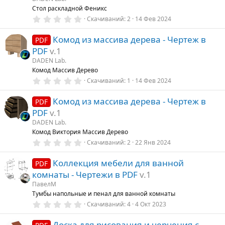
з
Стол раскладной Феникс
д
0
Скачиваний
2
14 Фев 2024
.
0
Комод из массива дерева - Чертеж в
0
PDF
з
PDF
v.1
в
ё
DADEN Lab.
з
Комод Массив Дерево
д
0
Скачиваний
1
14 Фев 2024
.
0
Комод из массива дерева - Чертеж в
0
PDF
з
PDF
v.1
в
ё
DADEN Lab.
з
Комод Виктория Массив Дерево
д
0
Скачиваний
2
22 Янв 2024
.
0
Коллекция мебели для ванной
0
PDF
з
комнаты - Чертежи в PDF
v.1
в
ё
ПавелМ
з
Тумбы напольные и пенал для ванной комнаты
д
0
Скачиваний
4
4 Окт 2023
.
0
Доска для рисования и черчения с
0