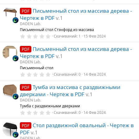
.
0
Письменный стол из массива дерева -
0
PDF
з
Чертеж в PDF
v.1
в
ё
DADEN Lab.
з
Письменный стол Стэнфорд из массива
д
0
Скачиваний
1
15 Фев 2024
.
0
Письменный стол из массива дерева -
0
PDF
з
Чертеж в PDF
v.1
в
ё
DADEN Lab.
з
Письменный стол
д
0
Скачиваний
0
14 Фев 2024
.
0
Тумба из массива с раздвижными
0
PDF
з
дверками - Чертеж в PDF
v.1
в
ё
DADEN Lab.
з
Тумба с раздвижными дверками
д
0
Скачиваний
0
14 Фев 2024
.
0
Стол раздвижной овальный - Чертеж в
0
PDF
з
PDF
v.1
в
ё
DADEN Lab.