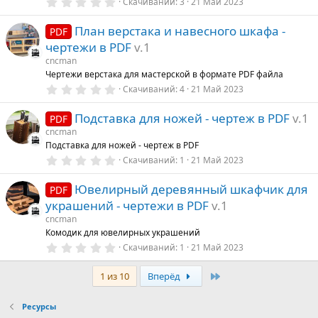
0
Скачиваний
3
21 Май 2023
.
0
План верстака и навесного шкафа -
0
PDF
з
чертежи в PDF
v.1
в
ё
cncman
з
Чертежи верстака для мастерской в формате PDF файла
д
0
Скачиваний
4
21 Май 2023
.
0
Подставка для ножей - чертеж в PDF
v.1
0
PDF
з
cncman
в
Подставка для ножей - чертеж в PDF
ё
з
0
Скачиваний
1
21 Май 2023
д
.
0
Ювелирный деревянный шкафчик для
0
PDF
з
украшений - чертежи в PDF
v.1
в
ё
cncman
з
Комодик для ювелирных украшений
д
0
Скачиваний
1
21 Май 2023
.
0
Last
0
1 из 10
Вперёд
з
в
ё
Ресурсы
з