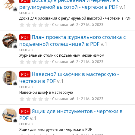
PDF
з
регулируемой высотой - чертежи в PDF
v.1
в
ё
cncman
з
Доска для рисования с регулируемой высотой - чертежи в PDF
д
0
Скачиваний
2
27 Май 2023
.
0
План проекта журнального столика с
0
PDF
з
подъемной столешницей в PDF
v.1
в
ё
cncman
з
Журнальный столик с подъемным механизмом
д
0
Скачиваний
2
21 Май 2023
.
0
Навесной шкафчик в мастерскую -
0
PDF
з
чертежи в PDF
v.1
в
ё
cncman
з
Навесной шкаф в мастерскую
д
0
Скачиваний
1
21 Май 2023
.
0
Ящик для инструментов - чертежи в
0
PDF
з
PDF
v.1
в
ё
cncman
з
Ящик для инструментов - чертежи в PDF
д