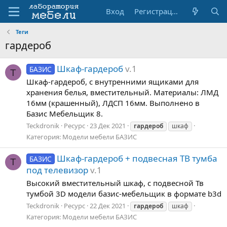
Вход
Регистрация
Теги
гардероб
Шкаф-гардероб
v.1
БАЗИС
T
Шкаф-гардероб, с внутренними ящиками для
хранения белья, вместительный. Материалы: ЛМД
16мм (крашенный), ЛДСП 16мм. Выполнено в
Базис Мебельщик 8.
Teckdronik
Ресурс
23 Дек 2021
гардероб
шкаф
Категория:
Модели мебели БАЗИС
Шкаф-гардероб + подвесная ТВ тумба
БАЗИС
T
под телевизор
v.1
Высокий вместительный шкаф, с подвесной Тв
тумбой 3D модели базис-мебельщик в формате b3d
Teckdronik
Ресурс
22 Дек 2021
гардероб
шкаф
Категория:
Модели мебели БАЗИС