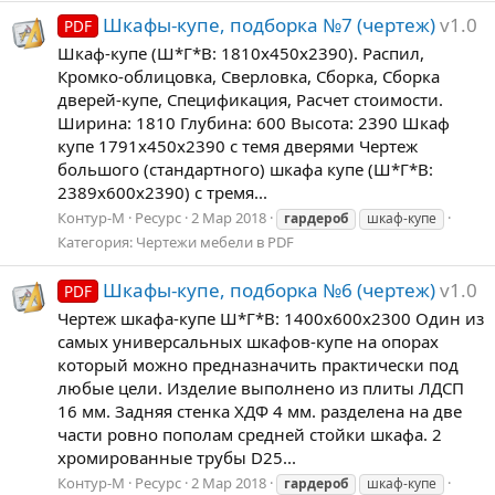
Шкафы-купе, подборка №7 (чертеж)
v1.0
PDF
Шкаф-купе (Ш*Г*В: 1810х450х2390). Распил,
Кромко-облицовка, Сверловка, Сборка, Сборка
дверей-купе, Спецификация, Расчет стоимости.
Ширина: 1810 Глубина: 600 Высота: 2390 Шкаф
купе 1791х450х2390 с темя дверями Чертеж
большого (стандартного) шкафа купе (Ш*Г*В:
2389х600х2390) с тремя...
Контур-М
Ресурс
2 Мар 2018
гардероб
шкаф-купе
Категория:
Чертежи мебели в PDF
Шкафы-купе, подборка №6 (чертеж)
v1.0
PDF
Чертеж шкафа-купе Ш*Г*В: 1400х600х2300 Один из
самых универсальных шкафов-купе на опорах
который можно предназначить практически под
любые цели. Изделие выполнено из плиты ЛДСП
16 мм. Задняя стенка ХДФ 4 мм. разделена на две
части ровно пополам средней стойки шкафа. 2
хромированные трубы D25...
Контур-М
Ресурс
2 Мар 2018
гардероб
шкаф-купе