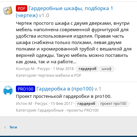
Гардеробные шкафы, подборка 1
PDF
(чертеж)
v1.0
Чертеж простого шкафа с двумя дверками, внутри
мебель наполнена современной фурнитурой для
удобства использования изделия. Правая часть
шкафа снабжена только полками, левая двумя
полками и хромированной трубой с вешалкой для
верхней одежды. Такую мебель можно поставить
как дома, так и на работе...
Контур-М
Ресурс
1 Мар 2018
гардероб
шкаф
Категория:
Чертежи мебели в PDF
Гардеробка в (про100)
v.1
PRO100
Проект простенькой гардеробки в pro100.
Исток-М
Ресурс
15 Фев 2017
гардероб
проект про100
Категория:
Гардеробные - проекты PRO100
Теги