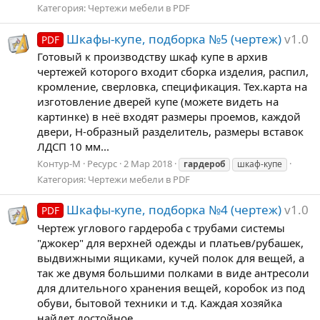
Категория:
Чертежи мебели в PDF
Шкафы-купе, подборка №5 (чертеж)
v1.0
PDF
Готовый к производству шкаф купе в архив
чертежей которого входит сборка изделия, распил,
кромление, сверловка, спецификация. Тех.карта на
изготовление дверей купе (можете видеть на
картинке) в неё входят размеры проемов, каждой
двери, Н-образный разделитель, размеры вставок
ЛДСП 10 мм...
Контур-М
Ресурс
2 Мар 2018
гардероб
шкаф-купе
Категория:
Чертежи мебели в PDF
Шкафы-купе, подборка №4 (чертеж)
v1.0
PDF
Чертеж углового гардероба с трубами системы
"джокер" для верхней одежды и платьев/рубашек,
выдвижными ящиками, кучей полок для вещей, а
так же двумя большими полками в виде антресоли
для длительного хранения вещей, коробок из под
обуви, бытовой техники и т.д. Каждая хозяйка
найдет достойное...