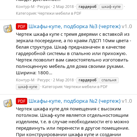
Контур-М
Ресурс
2 Мар 2018
гардероб
шкаф-купе
Категория:
Чертежи мебели в PDF
Шкафы-купе, подборка №3 (чертеж)
v1.0
PDF
Чертеж шкафа купе с тремя дверями с вставкой из
зеркала посередине, а по краям ЛДСП 10мм цвета -
белая структура. Шкаф предназначен в качестве
гардеробной системы в спальню или прихожую.
Чертеж позволит вам самостоятельно изготовить
полноценную мебель для дома своими руками.
Ширина: 1800...
Контур-М
Ресурс
2 Мар 2018
гардероб
спальня
Категория:
Чертежи мебели в PDF
шкаф-купе
Шкафы-купе, подборка №2 (чертеж)
v1.0
PDF
Чертеж шкафа купе для помещения с высоким
потолком. Шкаф-купе является отдельностоящим
изделием, т.е. в случае необходимости его можно
передвинуть или перенести в другое помещение.
При конструировании шкафа купе и создании