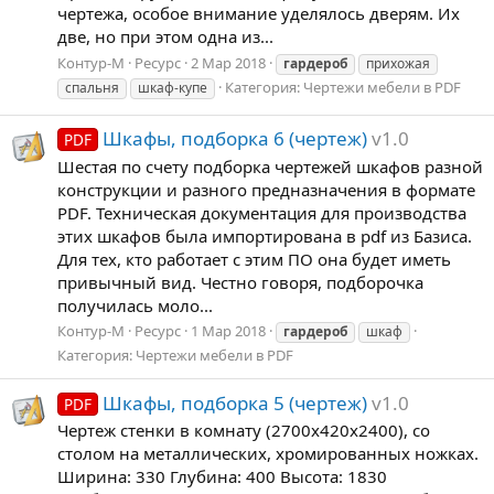
чертежа, особое внимание уделялось дверям. Их
две, но при этом одна из...
Контур-М
Ресурс
2 Мар 2018
гардероб
прихожая
Категория:
Чертежи мебели в PDF
спальня
шкаф-купе
Шкафы, подборка 6 (чертеж)
v1.0
PDF
Шестая по счету подборка чертежей шкафов разной
конструкции и разного предназначения в формате
PDF. Техническая документация для производства
этих шкафов была импортирована в pdf из Базиса.
Для тех, кто работает с этим ПО она будет иметь
привычный вид. Честно говоря, подборочка
получилась моло...
Контур-М
Ресурс
1 Мар 2018
гардероб
шкаф
Категория:
Чертежи мебели в PDF
Шкафы, подборка 5 (чертеж)
v1.0
PDF
Чертеж стенки в комнату (2700x420x2400), со
столом на металлических, хромированных ножках.
Ширина: 330 Глубина: 400 Высота: 1830