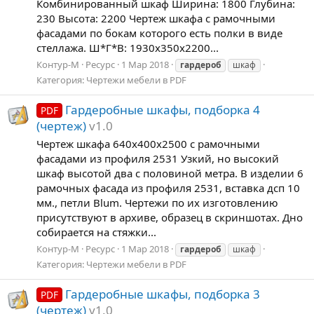
Комбинированный шкаф Ширина: 1800 Глубина:
230 Высота: 2200 Чертеж шкафа с рамочными
фасадами по бокам которого есть полки в виде
стеллажа. Ш*Г*В: 1930х350х2200...
Контур-М
Ресурс
1 Мар 2018
гардероб
шкаф
Категория:
Чертежи мебели в PDF
Гардеробные шкафы, подборка 4
PDF
(чертеж)
v1.0
Чертеж шкафа 640х400х2500 с рамочными
фасадами из профиля 2531 Узкий, но высокий
шкаф высотой два с половиной метра. В изделии 6
рамочных фасада из профиля 2531, вставка дсп 10
мм., петли Blum. Чертежи по их изготовлению
присутствуют в архиве, образец в скриншотах. Дно
собирается на стяжки...
Контур-М
Ресурс
1 Мар 2018
гардероб
шкаф
Категория:
Чертежи мебели в PDF
Гардеробные шкафы, подборка 3
PDF
(чертеж)
v1.0