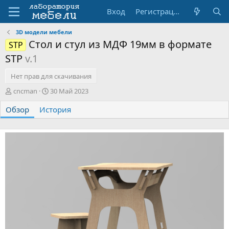
Вход
Регистрация
3D модели мебели
Стол и стул из МДФ 19мм в формате
STP
STP
v.1
Нет прав для скачивания
А
Д
cncman
30 Май 2023
в
а
Обзор
т
История
т
о
а
р
с
о
з
д
а
н
и
я