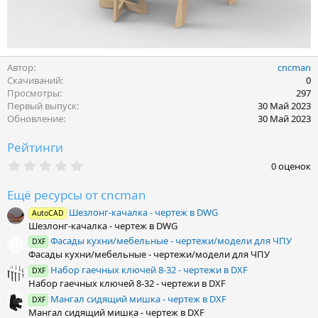
Автор
cncman
Скачиваний
0
Просмотры
297
Первый выпуск
30 Май 2023
Обновление
30 Май 2023
Рейтинги
0
0 оценок
.
0
Ещё ресурсы от cncman
0
з
Шезлонг-качалка - чертеж в DWG
AutoCAD
в
Шезлонг-качалка - чертеж в DWG
ё
з
Фасады кухни/мебельные - чертежи/модели для ЧПУ
DXF
д
Фасады кухни/мебельные - чертежи/модели для ЧПУ
Набор гаечных ключей 8-32 - чертежи в DXF
DXF
Набор гаечных ключей 8-32 - чертежи в DXF
Мангал сидящий мишка - чертеж в DXF
DXF
Мангал сидящий мишка - чертеж в DXF