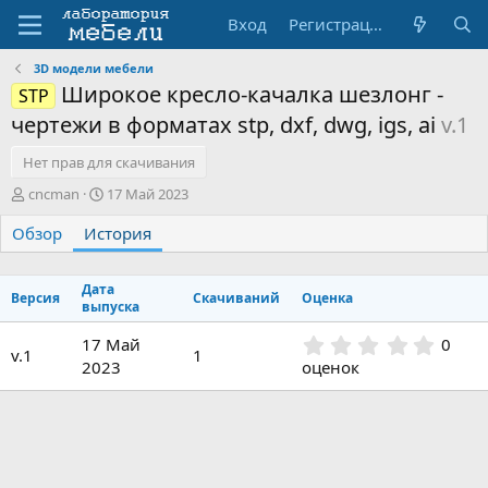
Вход
Регистрация
3D модели мебели
Широкое кресло-качалка шезлонг -
STP
чертежи в форматах stp, dxf, dwg, igs, ai
v.1
Нет прав для скачивания
А
Д
cncman
17 Май 2023
в
а
Обзор
т
История
т
о
а
р
с
Дата
о
Версия
Скачиваний
Оценка
выпуска
з
д
0
17 Май
0
а
v.1
1
.
2023
оценок
н
0
и
0
я
з
в
ё
з