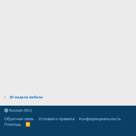
д
3D модели мебели
Russian (RU)
Обратная связь
Условия и правила
Конфиденциальность
Помощь
R
S
S