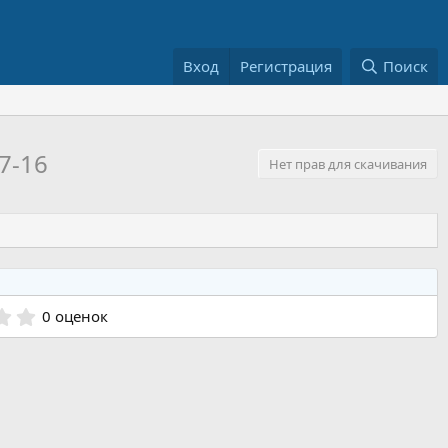
Вход
Регистрация
Поиск
7-16
Нет прав для скачивания
0
0 оценок
.
0
0
з
в
ё
з