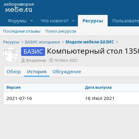
Форумы
Что нового?
Ресурсы
Пользоват
Последние отзывы
Поиск ресурсов
Ресурсы
БАЗИС исходники
Модели мебели БАЗИС
Компьютерный стол 135
БАЗИС
А
Д
Владимир
16 Июл 2021
в
а
Обзор
т
История
Обсуждение
т
о
а
р
с
Версия
Дата выпуска
о
з
2021-07-16
16 Июл 2021
д
а
н
и
я