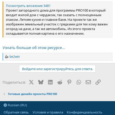
Посмотреть вложение 3481
Проект загородного дома для программы PRO100 в который
входит жилой дом с чердаком, так сказать с полноценным
этажом. Летняя кухня и главное баня. На проекте так же
изображен земельный участок с грядками для тех кому важен
огород на даче, а так же автомобиль. Из этого проекта
складывается полная картина о его назначении.
Узнать больше об этом ресурсе...
be2win
Р
е
а
Войдите или зарегистрируйтесь для ответа.
к
ц
и
X
Bluesky
LinkedIn
Reddit
Pinterest
WhatsApp
Электронная
Ссылка
Поделиться:
и
:
Готовые дизайн проекты PRO100
Russian (RU)
Обратная связь
Условия и правила
Конфиденциальность