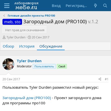
Вход
Регистрация
Готовые дизайн проекты PRO100
Загородный дом (PRO100)
v.1.2
meb, sto
Нет прав для скачивания
А
Д
Tyler Durden
20 Сен 2017
в
а
Обзор
т
История
т
Обсуждение
о
а
р
н
т
а
Tyler Durden
е
ч
Moderator
Пользователь
Свой
м
а
ы
л
а
20 Сен 2017
#1
Пользователь Tyler Durden разместил новый ресурс:
Загородный дом (PRO100)
- Проект загородного дома
для программы про100