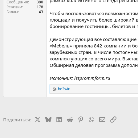
рамках коллективного стенда региона
Сообщения
380
Реакции
178
Баллы
43
Чтобы воспользоваться возможностям
площади и получить более широкий в
бронирование гостиницы, билетов и п
Демонстрирующая все составляющие м
«Мебель» приняла 842 компании и бол
зарубежных стран. В числе постоянн
комплектующих со всего мира. Выстав
Обширная деловая программа дополняе
Источник: lesprominform.ru
be2win
Р
е
а
к
ц
и
X
Bluesky
LinkedIn
Reddit
Pinterest
WhatsApp
Электронная 
Ссылка
Поделиться:
и
: