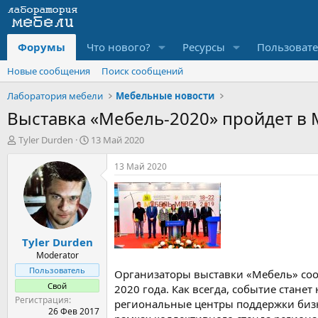
Форумы
Что нового?
Ресурсы
Пользоват
Новые сообщения
Поиск сообщений
Лаборатория мебели
Мебельные новости
Выставка «Мебель-2020» пройдет в 
А
Д
Tyler Durden
13 Май 2020
в
а
т
т
13 Май 2020
о
а
р
н
т
а
е
ч
м
а
Tyler Durden
ы
л
а
Moderator
Пользователь
Организаторы выставки «Мебель» соо
Свой
2020 года. Как всегда, событие стане
Регистрация
региональные центры поддержки бизн
26 Фев 2017