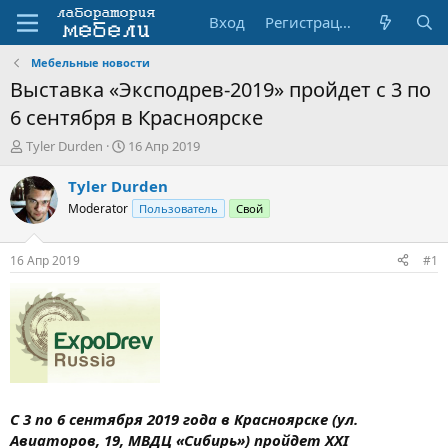
Вход
Регистрация
Мебельные новости
Выставка «Эксподрев-2019» пройдет с 3 по
6 сентября в Красноярске
А
Д
Tyler Durden
16 Апр 2019
в
а
т
т
Tyler Durden
о
а
Moderator
Пользователь
Свой
р
н
т
а
е
ч
16 Апр 2019
#1
м
а
ы
л
а
С 3 по 6 сентября 2019 года в Красноярске (ул.
Авиаторов, 19, МВДЦ «Сибирь») пройдет XXI