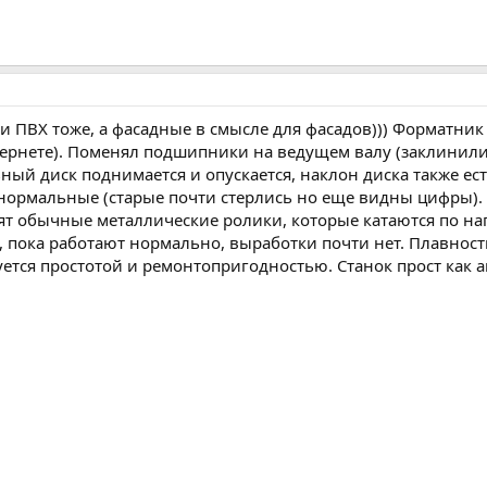
и ПВХ тоже, а фасадные в смысле для фасадов))) Форматник
нтернете). Поменял подшипники на ведущем валу (заклинили
ьный диск поднимается и опускается, наклон диска также ест
нормальные (старые почти стерлись но еще видны цифры). У
оят обычные металлические ролики, которые катаются по на
, пока работают нормально, выработки почти нет. Плавност
уется простотой и ремонтопригодностью. Станок прост как а