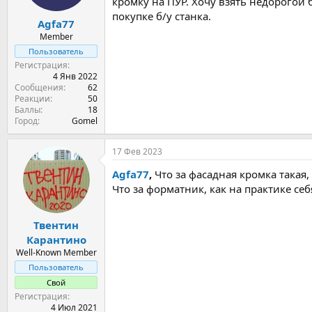
кромку на ПУР. Хочу взять недорогой
покупке б/у станка.
Agfa77
Member
Пользователь
Регистрация
4 Янв 2022
Сообщения
62
Реакции
50
Баллы
18
Город
Gomel
17 Фев 2023
Agfa77
,
Что за фасадная кромка такая
Что за форматник, как на практике се
Твентин
Карантино
Well-Known Member
Пользователь
Свой
Регистрация
4 Июл 2021