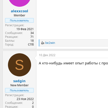
:
alexxcool
Member
Пользователь
Регистрация
19 Фев 2021
Сообщения
34
Реакции
71
Баллы
18
be2win
Р
Город
СПб
е
а
10 Дек 2022
к
S
ц
А кто-нибудь имеет опыт работы с пр
и
и
:
sadgin
New Member
Пользователь
Регистрация
23 Ноя 2022
Сообщения
2
Реакции
0