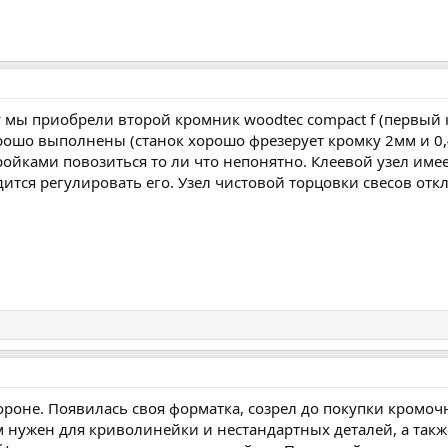
 мы приобрели второй кромник woodtec compact f (первый 
рошо выполнены (станок хорошо фрезерует кромку 2мм и 0,
тройками повозиться то ли что непонятно. Клеевой узел им
ится регулировать его. Узел чистовой торцовки свесов отк
ороне. Появилась своя форматка, созрел до покупки кромо
ном нужен для криволинейки и нестандартных деталей, а та