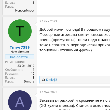
Баллы
1
Город
Новосибирск
27 Янв 2023
T
Доброй ночи господа! В прошлом году
Фрезерные агрегаты снятия свесов хо
очень (прифуговка), то ли надо с нас
тоже непонятно, периодически приход
Timyr7389
торцовки - отключил фрезы)
New Member
Пользователь
Регистрация
23 Окт 2019
Сообщения
7
Реакции
19
Баллы
3
DmitrijZ
Р
Город
Элиста
е
а
17 Фев 2023
к
A
ц
Заказывал раскрой и кромление на ст
и
и
(2-3 кухни в месяц). Станок в основ
: