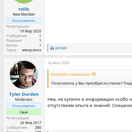
tolib
New Member
Пользователь
Регистрация
19 Мар 2020
Сообщения
1
Реакции
1
Баллы
1
be2win
Р
Город
минусинск
е
а
16 Июл 2020
к
ц
и
Kvest.khv написал(а):
и
:
Получилось у Вас приобрести станок? Поде
Tyler Durden
Неа, не купили и информации особо н
Moderator
отсутствием опыта и знаний. Слишком
Пользователь
Свой
Регистрация
26 Фев 2017
Сообщения
380