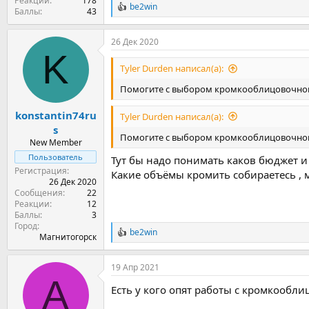
Реакции
178
be2win
Р
Баллы
43
е
а
26 Дек 2020
к
K
ц
и
Tyler Durden написал(а):
и
:
Помогите с выбором кромкооблицовочного 
konstantin74ru
Tyler Durden написал(а):
s
Помогите с выбором кромкооблицовочного 
New Member
Пользователь
Тут бы надо понимать каков бюджет и 
Регистрация
Какие объёмы кромить собираетесь , м
26 Дек 2020
Сообщения
22
Реакции
12
Баллы
3
Город
be2win
Р
Магнитогорск
е
а
19 Апр 2021
к
A
ц
Есть у кого опят работы с кромкообл
и
и