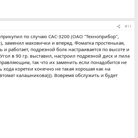
#11
 прикупил по случаю САС-3200 (ОАО "Техноприбор",
), заменил маховички и вперед. Фоматка простенькая,
ь и работает, подрезной болк настраивается по высоте и
гол в 90 гр. выставил, настроил подрезной диск и пила
правляющим, так что их заменить если понадобится не
ь хода коретки конечно не такая хорошая как на
втомат калашникова))). Вовремя обслужить и будет