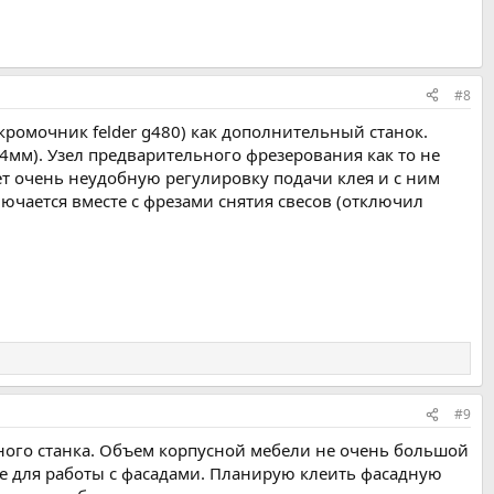
#8
кромочник felder g480) как дополнительный станок.
4мм). Узел предварительного фрезерования как то не
еет очень неудобную регулировку подачи клея и с ним
лючается вместе с фрезами снятия свесов (отключил
#9
чного станка. Объем корпусной мебели не очень большой
кже для работы с фасадами. Планирую клеить фасадную