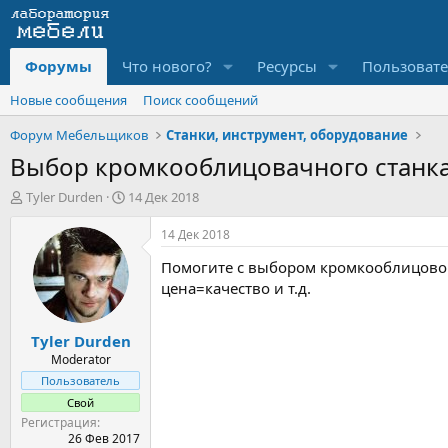
Форумы
Что нового?
Ресурсы
Пользоват
Новые сообщения
Поиск сообщений
Форум Мебельщиков
Станки, инструмент, оборудование
Выбор кромкооблицовачного станк
А
Д
Tyler Durden
14 Дек 2018
в
а
т
т
14 Дек 2018
о
а
Помогите с выбором кромкооблицовоч
р
н
т
а
цена=качество и т.д.
е
ч
м
а
Tyler Durden
ы
л
а
Moderator
Пользователь
Свой
Регистрация
26 Фев 2017