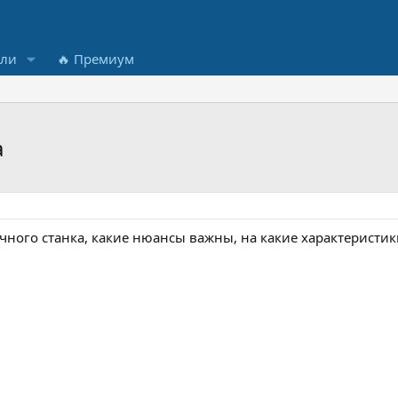
ели
🔥 Премиум
а
ного станка, какие нюансы важны, на какие характеристи