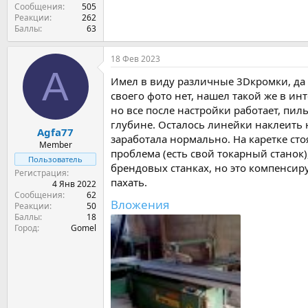
Сообщения
505
Реакции
262
Баллы
63
18 Фев 2023
A
Имел в виду различные 3Dкромки, да 
своего фото нет, нашел такой же в и
но все после настройки работает, пил
глубине. Осталось линейки наклеить 
Agfa77
заработала нормально. На каретке ст
Member
проблема (есть свой токарный станок)
Пользователь
брендовых станках, но это компенсир
Регистрация
пахать.
4 Янв 2022
Сообщения
62
Вложения
Реакции
50
Баллы
18
Город
Gomel