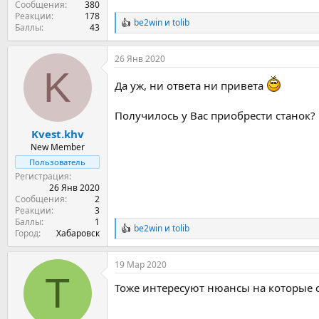
Сообщения
380
Реакции
178
be2win
и
tolib
Р
Баллы
43
е
а
26 Янв 2020
к
K
ц
и
Да уж, ни ответа ни привета
и
:
Получилось у Вас приобрести станок? 
Kvest.khv
New Member
Пользователь
Регистрация
26 Янв 2020
Сообщения
2
Реакции
3
Баллы
1
be2win
и
tolib
Р
Город
Хабаровск
е
а
19 Мар 2020
к
T
ц
Тоже интересуют нюансы на которые 
и
и
: