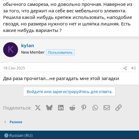
обычного самореза, но довольно прочная. Наверное из
за того, что держит на себе вес мебельного элемента.
Решила какой нибудь крепеж использовать, наподобие
гвоздя, но размера нужного нет и шляпка лишняя. Есть
какие нибудь варианты ?
kylan
K
New Member
Пользователь
18 Сен 2025
#2
Два раза прочитал...не разгадать мне этой загадки
Войдите или зарегистрируйтесь для ответа.
X
Bluesky
LinkedIn
Reddit
Pinterest
WhatsApp
Электронная
Ссылка
Поделиться:
Разное
Russian (RU)