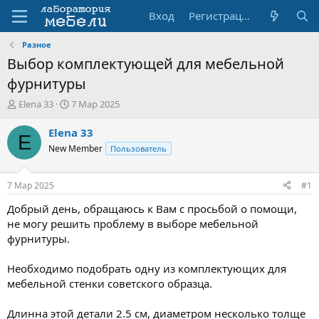
Вход
Регистрация
Разное
Выбор комплектующей для мебельной
фурнитуры
А
Д
Elena 33
7 Мар 2025
в
а
т
т
Elena 33
E
о
а
New Member
Пользователь
р
н
т
а
е
ч
7 Мар 2025
#1
м
а
ы
л
Добрый день, обращаюсь к Вам с просьбой о помощи,
а
не могу решить проблему в выборе мебельной
фурнитуры.
Необходимо подобрать одну из комплектующих для
мебельной стенки советского образца.
Длинна этой детали 2.5 см, диаметром несколько толще