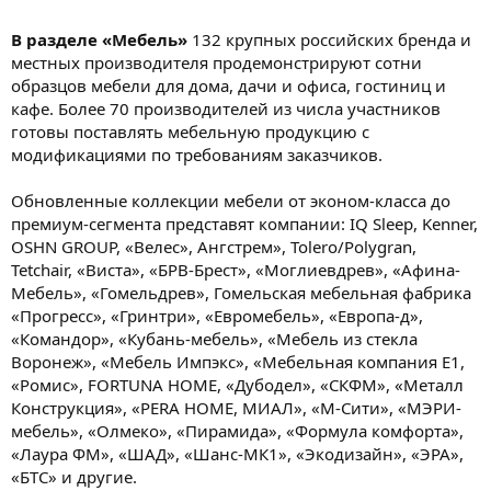
В разделе «Мебель»
132 крупных российских бренда и
местных производителя продемонстрируют сотни
образцов мебели для дома, дачи и офиса, гостиниц и
кафе. Более 70 производителей из числа участников
готовы поставлять мебельную продукцию с
модификациями по требованиям заказчиков.
Обновленные коллекции мебели от эконом-класса до
премиум-сегмента представят компании: IQ Sleep, Kenner,
OSHN GROUP, «Велес», Ангстрем», Tolero/Polygran,
Tetchair, «Виста», «БРВ-Брест», «Моглиевдрев», «Афина-
Мебель», «Гомельдрев», Гомельская мебельная фабрика
«Прогресс», «Гринтри», «Евромебель», «Европа-д»,
«Командор», «Кубань-мебель», «Мебель из стекла
Воронеж», «Мебель Импэкс», «Мебельная компания E1,
«Ромис», FORTUNA HOME, «Дубодел», «СКФМ», «Металл
Конструкция», «PERA HOME, МИАЛ», «М-Сити», «МЭРИ-
мебель», «Олмеко», «Пирамида», «Формула комфорта»,
«Лаура ФМ», «ШАД», «Шанс-МК1», «Экодизайн», «ЭРА»,
«БТС» и другие.