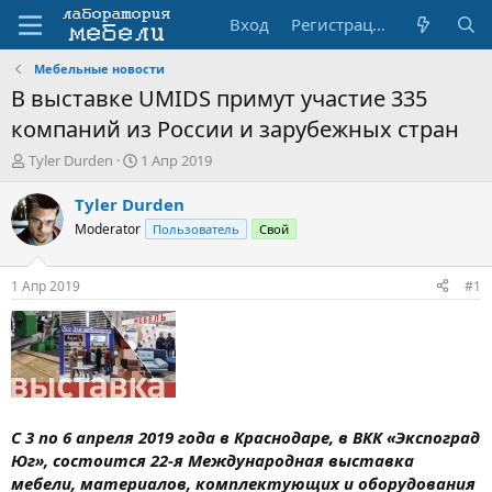
Вход
Регистрация
Мебельные новости
В выставке UMIDS примут участие 335
компаний из России и зарубежных стран
А
Д
Tyler Durden
1 Апр 2019
в
а
т
т
Tyler Durden
о
а
Moderator
Пользователь
Свой
р
н
т
а
е
ч
1 Апр 2019
#1
м
а
ы
л
а
С 3 по 6 апреля 2019 года в Краснодаре, в ВКК «Экспоград
Юг», состоится 22-я Международная выставка
мебели, материалов, комплектующих и оборудования