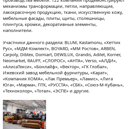
механизмы трансформации, петли, направляющие,
лакокрасочную продукцию, ткани, искусственную кожу,
мебельные фасады, плиты, щиты, столешницы,
плинтуса, кромки, декоративные элементы,
наполнители.
Участники данного раздела: BLUM, Kastamonu, «Хеттих
Рус», «МДМ-Комлект», BOYARD, «ММ Ростов», ARBEN,
Carpoly, Dibtex, Domiart, DEWILUX, Grandis, Adilet, Korner,
Neomarket, RAUFF, «СЛОРОС», «АНТА», Verso, «АЛДИ»,
«АлисаТекси», «Бонлайф», «Вектор», «ГК Глобал»,
Ижевский завод мебельной фурнитуры, «Карат»,
«Компания ХОМА», «Лак Премьер», «Ламис», «Лига
Юга», «Марма», ПТК, «РУССТА», «СБК», «Союз-М-Кубань»,
«Техноколор», «Тотал», «ЭСПЕ» и другие.