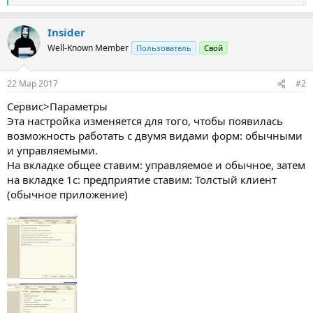
е
а
Insider
к
ц
Well-Known Member
Пользователь
Свой
и
и
:
22 Мар 2017
#2
Сервис>Параметры
Эта настройка изменяется для того, чтобы появилась
возможность работать с двумя видами форм: обычными
и управляемыми.
На вкладке общее ставим: управляемое и обычное, затем
на вкладке 1с: предприятие ставим: Толстый клиент
(обычное приложение)