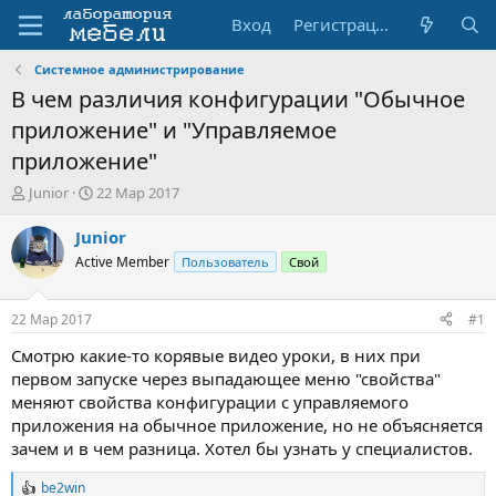
Вход
Регистрация
Системное администрирование
В чем различия конфигурации "Обычное
приложение" и "Управляемое
приложение"
А
Д
Junior
22 Мар 2017
в
а
т
т
Junior
о
а
Active Member
Пользователь
Свой
р
н
т
а
е
ч
22 Мар 2017
#1
м
а
ы
л
Смотрю какие-то корявые видео уроки, в них при
а
первом запуске через выпадающее меню "свойства"
меняют свойства конфигурации с управляемого
приложения на обычное приложение, но не объясняется
зачем и в чем разница. Хотел бы узнать у специалистов.
be2win
Р