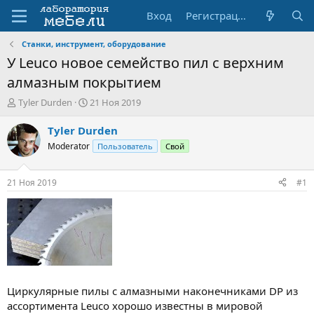
Вход
Регистрация
Станки, инструмент, оборудование
У Leuco новое семейство пил с верхним
алмазным покрытием
А
Д
Tyler Durden
21 Ноя 2019
в
а
т
т
Tyler Durden
о
а
Moderator
Пользователь
Свой
р
н
т
а
е
ч
21 Ноя 2019
#1
м
а
ы
л
а
Циркулярные пилы с алмазными наконечниками DP из
ассортимента Leuco хорошо известны в мировой