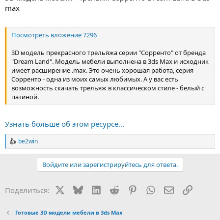
max
Посмотреть вложение 7296
3D модель прекрасного трельяжа серии "Сорренто" от бренда
"Dream Land". Модель мебели выполнена в 3ds Max и исходник
имеет расширение .max. Это очень хорошая работа, серия
Сорренто - одна из моих самых любимых. А у вас есть
возможность скачать трельяж в классическом стиле - белый с
патиной.
Узнать больше об этом ресурсе...
be2win
Р
е
а
Войдите или зарегистрируйтесь для ответа.
к
ц
и
X
Bluesky
LinkedIn
Reddit
Pinterest
WhatsApp
Электронная
Ссылка
Поделиться:
и
:
Готовые 3D модели мебели в 3ds Max