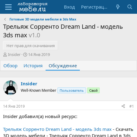
Вход
Регистрация
Готовые 3D модели мебели в 3ds Max
Трельяж Сорренто Dream Land - модель
3ds max
v1.0
Нет прав для скачивания
А
Д
Insider
14 Янв 2019
в
а
Обзор
т
История
т
Обсуждение
о
а
р
н
т
а
Insider
е
ч
Well-Known Member
Пользователь
Свой
м
а
ы
л
а
14 Янв 2019
#1
Insider добавил(а) новый ресурс:
Трельяж Сорренто Dream Land - модель 3ds max
- Скачать
3D модель мебели - Трельяж Сорренто Dream Land в 3ds