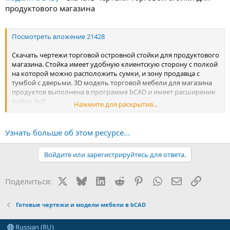
продуктового магазина
Посмотреть вложение 21428
Скачать чертежи торговой островной стойки для продуктового
магазина. Стойка имеет удобную клиентскую сторону с полкой
на которой можно расположить сумки, и зону продавца с
тумбой с дверьми. 3D модель торговой мебели для магазина
продуктов выполнена в программе bCAD и имеет расширение
файла .bdf.
Нажмите для раскрытия...
Посмотреть вложение 21429
Узнать больше об этом ресурсе...
Посмотреть вложение 21430
Войдите или зарегистрируйтесь для ответа.
X
Bluesky
LinkedIn
Reddit
Pinterest
WhatsApp
Электронная
Ссылка
Поделиться:
Готовые чертежи и модели мебели в bCAD
Russian (RU)