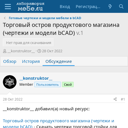
Вход
Регистрация
Готовые чертежи и модели мебели в bCAD
Торговый остров продуктового магазина
(чертежи и модели bCAD)
v.1
Нет прав для скачивания
А
Д
__konstruktor__
28 Окт 2022
в
а
Обзор
т
История
т
Обсуждение
о
а
р
н
т
а
__konstruktor__
е
ч
Member
Пользователь
Свой
м
а
ы
л
а
28 Окт 2022
#1
__konstruktor__ добавил(а) новый ресурс:
Торговый остров продуктового магазина (чертежи и
модели bCAD)
- Скачать чертежи торговой стойки для