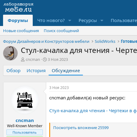
Форумы
Что нового?
Ресурсы
Пользоват
Новые сообщения
Поиск сообщений
Форум Дизайнеров и Конструкторов мебели
SolidWorks
Стул-качалка для чтения - Чер
А
Д
cncman
3 Ноя 2023
в
а
Обзор
т
История
т
Обсуждение
о
а
р
н
т
а
3 Ноя 2023
е
ч
cncman добавил(а) новый ресурс:
м
а
ы
л
а
Стул-качалка для чтения - Чертежи в 
cncman
Well-Known Member
Посмотреть вложение 25599
Пользователь