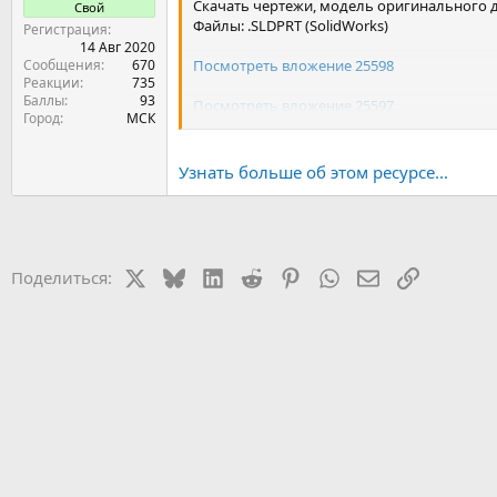
Скачать чертежи, модель оригинального ди
Свой
Файлы: .SLDPRT (SolidWorks)
Регистрация
14 Авг 2020
Сообщения
670
Посмотреть вложение 25598
Реакции
735
Баллы
93
Посмотреть вложение 25597
Город
МСК
Посмотреть вложение 25596
Узнать больше об этом ресурсе...
Посмотреть вложение 25595
Посмотреть вложение 25594
Посмотреть вложение 25593
X
Bluesky
LinkedIn
Reddit
Pinterest
WhatsApp
Электронная 
Ссылка
Поделиться:
Посмотреть вложение 25592
Посмотреть вложение 25591