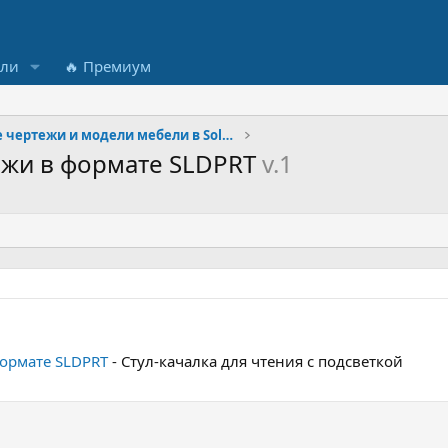
ели
🔥 Премиум
Готовые чертежи и модели мебели в SolidWorks
тежи в формате SLDPRT
v.1
формате SLDPRT
- Стул-качалка для чтения с подсветкой