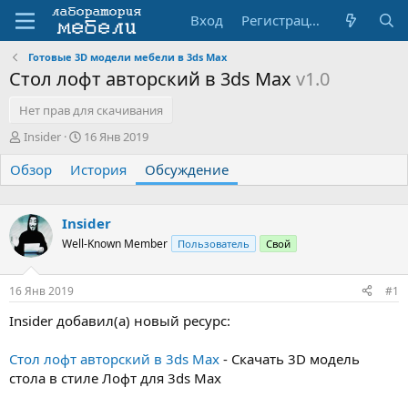
Вход
Регистрация
Готовые 3D модели мебели в 3ds Max
Стол лофт авторский в 3ds Max
v1.0
Нет прав для скачивания
А
Д
Insider
16 Янв 2019
в
а
Обзор
т
История
т
Обсуждение
о
а
р
н
т
а
Insider
е
ч
Well-Known Member
Пользователь
Свой
м
а
ы
л
а
16 Янв 2019
#1
Insider добавил(а) новый ресурс:
Стол лофт авторский в 3ds Max
- Скачать 3D модель
стола в стиле Лофт для 3ds Max