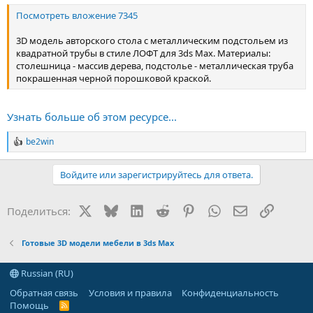
Посмотреть вложение 7345
3D модель авторского стола с металлическим подстольем из
квадратной трубы в стиле ЛОФТ для 3ds Max. Материалы:
столешница - массив дерева, подстолье - металлическая труба
покрашенная черной порошковой краской.
Узнать больше об этом ресурсе...
be2win
Р
е
а
Войдите или зарегистрируйтесь для ответа.
к
ц
и
X
Bluesky
LinkedIn
Reddit
Pinterest
WhatsApp
Электронная
Ссылка
Поделиться:
и
:
Готовые 3D модели мебели в 3ds Max
Russian (RU)
Обратная связь
Условия и правила
Конфиденциальность
Помощь
R