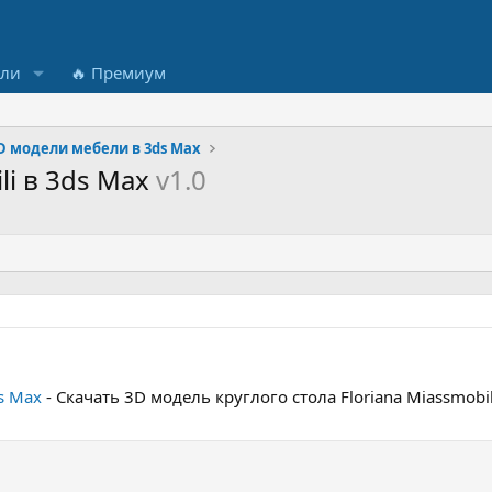
ели
🔥 Премиум
D модели мебели в 3ds Max
li в 3ds Max
v1.0
ds Max
- Скачать 3D модель круглого стола Floriana Miassmobi