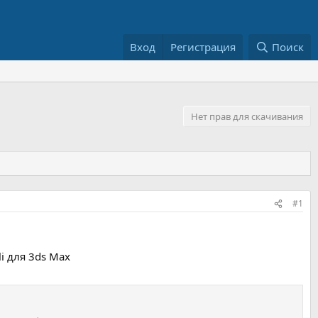
Вход
Регистрация
Поиск
Нет прав для скачивания
#1
li для 3ds Max