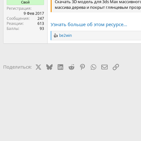
Скачать 3D модель для 3ds Max массивного
Свой
массива дерева и покрыт глянцевым проз
Регистрация
9 Фев 2017
Сообщения
247
Реакции
613
Узнать больше об этом ресурсе...
Баллы
93
be2win
Р
е
а
к
ц
и
X
Bluesky
LinkedIn
Reddit
Pinterest
WhatsApp
Электронная 
Ссылка
Поделиться:
и
: