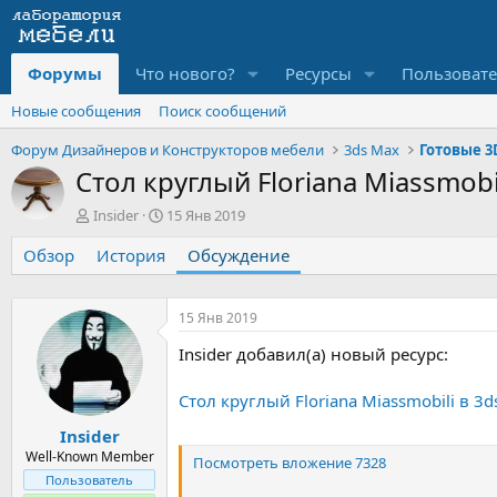
Форумы
Что нового?
Ресурсы
Пользоват
Новые сообщения
Поиск сообщений
Форум Дизайнеров и Конструкторов мебели
3ds Max
Готовые 3
Стол круглый Floriana Miassmobi
А
Д
Insider
15 Янв 2019
в
а
Обзор
т
История
т
Обсуждение
о
а
р
н
т
а
15 Янв 2019
е
ч
Insider добавил(а) новый ресурс:
м
а
ы
л
а
Стол круглый Floriana Miassmobili в 3
Insider
Well-Known Member
Посмотреть вложение 7328
Пользователь