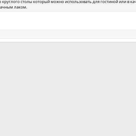
 круглого столы который можно использовать для гостиной или в каче
рачным лаком.
почта