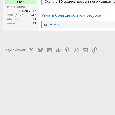
Скачать 3D модель деревянного квадратно
Свой
Регистрация
9 Фев 2017
Узнать больше об этом ресурсе...
Сообщения
247
Реакции
613
Баллы
93
be2win
Р
е
а
к
ц
и
X
Bluesky
LinkedIn
Reddit
Pinterest
WhatsApp
Электронная 
Ссылка
Поделиться:
и
: