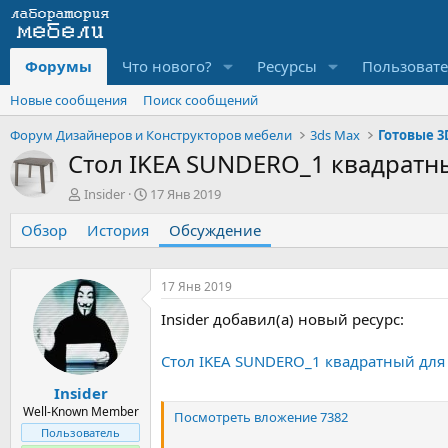
Форумы
Что нового?
Ресурсы
Пользоват
Новые сообщения
Поиск сообщений
Форум Дизайнеров и Конструкторов мебели
3ds Max
Готовые 3
Стол IKEA SUNDERO_1 квадратн
А
Д
Insider
17 Янв 2019
в
а
Обзор
т
История
т
Обсуждение
о
а
р
н
т
а
17 Янв 2019
е
ч
Insider добавил(а) новый ресурс:
м
а
ы
л
а
Стол IKEA SUNDERO_1 квадратный для
Insider
Well-Known Member
Посмотреть вложение 7382
Пользователь