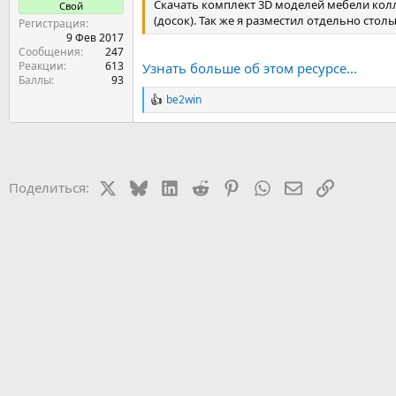
Скачать комплект 3D моделей мебели колл
Свой
(досок). Так же я разместил отдельно стол
Регистрация
9 Фев 2017
Сообщения
247
Реакции
613
Узнать больше об этом ресурсе...
Баллы
93
be2win
Р
е
а
к
ц
и
X
Bluesky
LinkedIn
Reddit
Pinterest
WhatsApp
Электронная 
Ссылка
Поделиться:
и
: