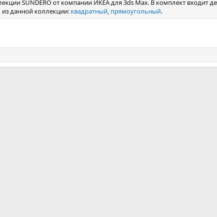
екции SUNDERO от компании ИКЕА для 3ds Max. В комплект входит де
ы из данной коллекции:
квадратный
,
прямоугольный
.
почта