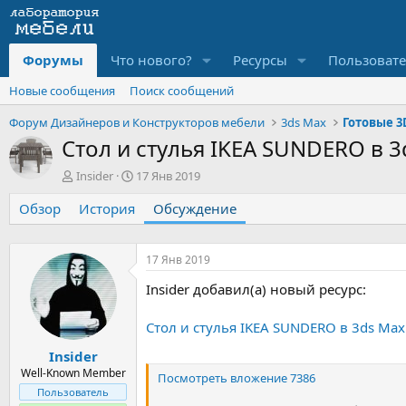
Форумы
Что нового?
Ресурсы
Пользоват
Новые сообщения
Поиск сообщений
Форум Дизайнеров и Конструкторов мебели
3ds Max
Готовые 3
Стол и стулья IKEA SUNDERO в 
А
Д
Insider
17 Янв 2019
в
а
Обзор
т
История
т
Обсуждение
о
а
р
н
т
а
17 Янв 2019
е
ч
Insider добавил(а) новый ресурс:
м
а
ы
л
а
Стол и стулья IKEA SUNDERO в 3ds Max
Insider
Well-Known Member
Посмотреть вложение 7386
Пользователь