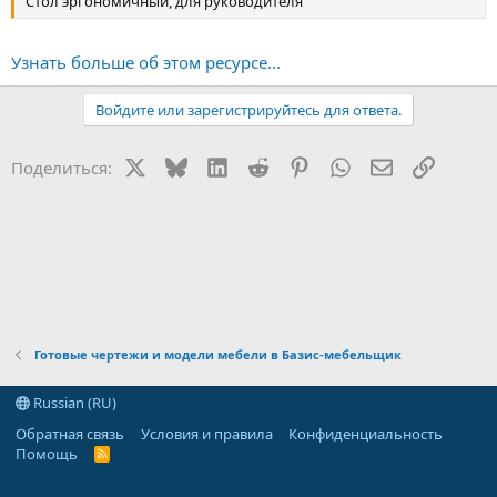
Стол эргономичный, для руководителя
Узнать больше об этом ресурсе...
Войдите или зарегистрируйтесь для ответа.
X
Bluesky
LinkedIn
Reddit
Pinterest
WhatsApp
Электронная
Ссылка
Поделиться:
Готовые чертежи и модели мебели в Базис-мебельщик
Russian (RU)
Обратная связь
Условия и правила
Конфиденциальность
Помощь
R
S
S