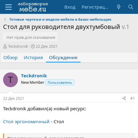
Вход
Регистрация
Готовые чертежи и модели мебели в Базис-мебельщик
Стол для руководителя двухтумбовый
v.1
Нет прав для скачивания
А
Д
Teckdronik
22 Дек 2021
в
а
Обзор
т
История
т
Обсуждение
о
а
р
н
т
а
Teckdronik
T
е
ч
New Member
Пользователь
м
а
ы
л
а
22 Дек 2021
#1
Teckdronik добавил(а) новый ресурс:
Стол эргономичный
- Стол