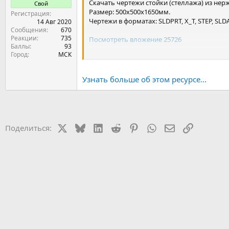
Скачать чертежи стойки (стеллажа) из не
Свой
Размер: 500х500х1650мм.
Регистрация
Чертежи в форматах: SLDPRT, X_T, STEP, SL
14 Авг 2020
Сообщения
670
Реакции
735
Посмотреть вложение 25726
Баллы
93
Город
МСК
Посмотреть вложение 25725
Посмотреть вложение 25724
Узнать больше об этом ресурсе...
X
Bluesky
LinkedIn
Reddit
Pinterest
WhatsApp
Электронная 
Ссылка
Поделиться: