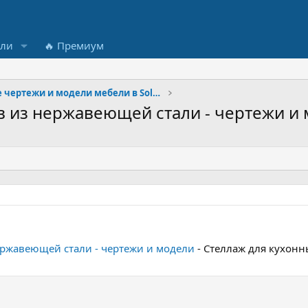
ели
🔥 Премиум
Готовые чертежи и модели мебели в SolidWorks
в из нержавеющей стали - чертежи и
ержавеющей стали - чертежи и модели
- Стеллаж для кухон