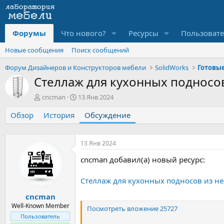
Форумы
Что нового?
Ресурсы
Пользоват
Новые сообщения
Поиск сообщений
Форум Дизайнеров и Конструкторов мебели
SolidWorks
Стеллаж для кухонных подносо
А
Д
cncman
13 Янв 2024
в
а
Обзор
т
История
т
Обсуждение
о
а
р
н
т
а
13 Янв 2024
е
ч
cncman добавил(а) новый ресурс:
м
а
ы
л
а
Стеллаж для кухонных подносов из н
cncman
Well-Known Member
Посмотреть вложение 25727
Пользователь