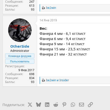
Сообщения
247
Реакции
613
be2win
Р
Баллы
93
е
а
14 Янв 2019
к
ц
Вес:
и
и
Фанера 4 мм - 6,1 кг/лист
:
Фанера 6 мм - 9,4 кг/лист
Фанера 9 мм - 14 кг/лист
OtherSide
Фанера 15 мм - 23,5 кг/лист
Administrator
Фанера 21 мм - 32 кг/лист
Команда форума
Пользователь
Регистрация
9 Фев 2017
Сообщения
698
Реакции
834
be2win
и
Insider
Р
Баллы
93
е
а
к
ц
и
X
Bluesky
LinkedIn
Reddit
Pinterest
WhatsApp
Электронная 
Ссылка
Поделиться:
и
: