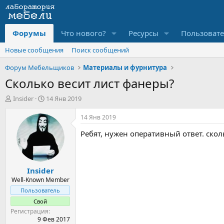
Форумы
Что нового?
Ресурсы
Пользоват
Новые сообщения
Поиск сообщений
Форум Мебельщиков
Материалы и фурнитура
Сколько весит лист фанеры?
А
Д
Insider
14 Янв 2019
в
а
т
т
14 Янв 2019
о
а
Ребят, нужен оперативный ответ. сколь
р
н
т
а
е
ч
м
а
Insider
ы
л
а
Well-Known Member
Пользователь
Свой
Регистрация
9 Фев 2017