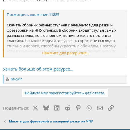
Посмотреть вложение 11885
Скачать сборник резных стульев и элементов для резки и
фрезеровки на ЧПУ станках. В сборник входят стулья самых
разных стилях, но в основном, конечно же, это нетленная
классика. На такие модели всегда есть спрос, они выглядят
стильно и дорого, способны украсить любой дом. Поэтому
если в коммерческом направлении у вас не пойдет дело, то
Нажмите для раскрытия...
резные стулья всегда можно использовать у себя дома. При
этом не только на кухне в качестве обеденных, но и в качестве
рабочего...
Узнать больше об этом ресурсе...
be2win
Р
е
а
Войдите или зарегистрируйтесь для ответа.
к
ц
и
X
Bluesky
LinkedIn
Reddit
Pinterest
WhatsApp
Электронная
Ссылка
Поделиться:
и
:
Макеты для фрезерной и лазерной резки на ЧПУ