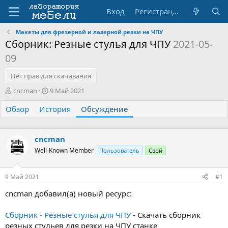
Вход
Регистрация
Макеты для фрезерной и лазерной резки на ЧПУ
Сборник: Резные стулья для ЧПУ
2021-05-
09
Нет прав для скачивания
А
Д
cncman
9 Май 2021
в
а
Обзор
т
История
т
Обсуждение
о
а
р
н
т
а
cncman
е
ч
Well-Known Member
Пользователь
Свой
м
а
ы
л
а
9 Май 2021
#1
cncman добавил(а) новый ресурс:
Сборник - Резные стулья для ЧПУ
- Скачать сборник
резных стульев для резки на ЧПУ станке