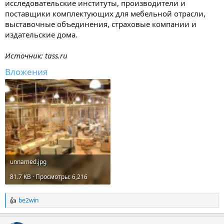
исследовательские институты, производители и
поставщики комплектующих для мебельной отрасли,
выставочные объединения, страховые компании и
издательские дома.
Источник: tass.ru
Вложения
unnamed.jpg
81.7 KB · Просмотры: 6,216
be2win
Р
е
а