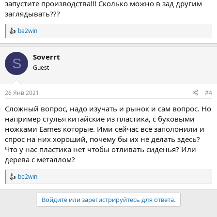
запустите производства!!! Сколько можно в зад другим
заглядывать???
be2win
Р
е
а
Soverrt
к
S
ц
Guest
и
и
:
26 Янв 2021
#4
Сложный вопрос, надо изучать и рынок и сам вопрос. Но
например стулья китайские из пластика, с буковыми
ножками Eames которые. Ими сейчас все заполонили и
спрос на них хороший, почему бы их не делать здесь?
Что у нас пластика нет чтобы отливать сиденья? Или
дерева с металлом?
be2win
Р
е
а
Войдите или зарегистрируйтесь для ответа.
к
ц