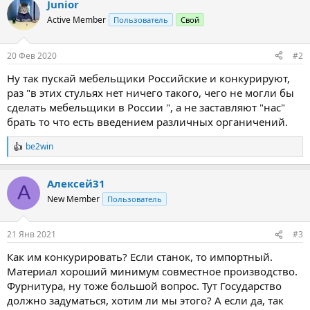
Junior
к
ц
Active Member
Пользователь
Свой
и
и
:
20 Фев 2020
#2
Ну так пускай мебельщики Российские и конкурируют,
раз "в этих стульях нет ничего такого, чего не могли бы
сделать мебельщики в России ", а не заставляют "нас"
брать то что есть введением различных органичений.
be2win
Р
е
а
Алексей31
к
А
ц
New Member
Пользователь
и
и
:
21 Янв 2021
#3
Как им конкурировать? Если станок, то импортный.
Материал хороший минимум совместное производство.
Фурнитура, ну тоже большой вопрос. Тут Государство
должно задуматься, хотим ли мы этого? А если да, так