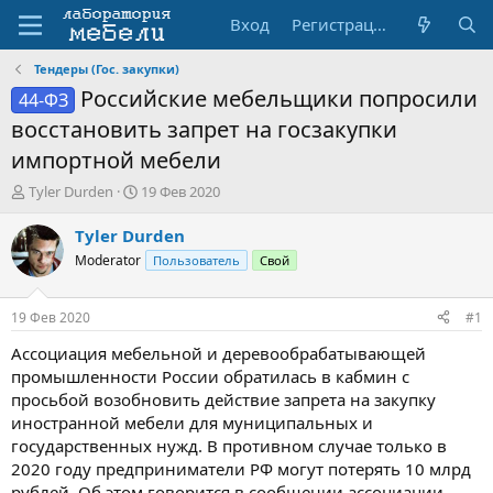
Вход
Регистрация
Тендеры (Гос. закупки)
Российские мебельщики попросили
44-ФЗ
восстановить запрет на госзакупки
импортной мебели
А
Д
Tyler Durden
19 Фев 2020
в
а
т
т
Tyler Durden
о
а
Moderator
Пользователь
Свой
р
н
т
а
е
ч
19 Фев 2020
#1
м
а
ы
л
Ассоциация мебельной и деревообрабатывающей
а
промышленности России обратилась в кабмин с
просьбой возобновить действие запрета на закупку
иностранной мебели для муниципальных и
государственных нужд. В противном случае только в
2020 году предприниматели РФ могут потерять 10 млрд
рублей. Об этом говорится в сообщении ассоциации.