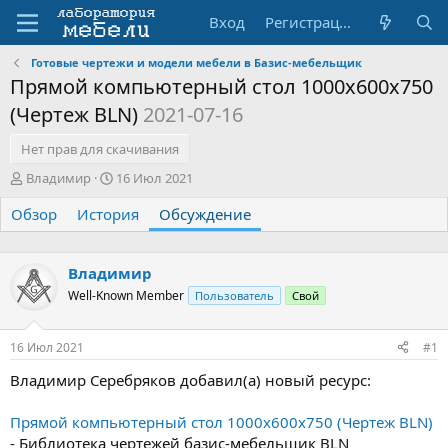
Вход
Регистрация
Готовые чертежи и модели мебели в Базис-мебельщик
Прямой компьютерный стол 1000х600х750
(Чертеж BLN)
2021-07-16
Нет прав для скачивания
А
Д
Владимир
16 Июл 2021
в
а
Обзор
т
История
т
Обсуждение
о
а
р
н
т
а
Владимир
е
ч
Well-Known Member
Пользователь
Свой
м
а
ы
л
а
16 Июл 2021
#1
Владимир Серебряков добавил(а) новый ресурс:
Прямой компьютерный стол 1000х600х750 (Чертеж BLN)
- Библиотека чертежей базис-мебельщик BLN