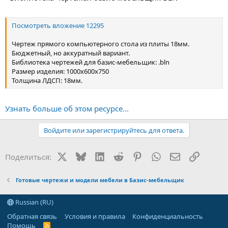
Посмотреть вложение 12295
Чертеж прямого компьютерного стола из плиты 18мм.
Бюджетный, но аккуратный вариант.
Библиотека чертежей для базис-мебельщик: .bln
Размер изделия: 1000х600х750
Толщина ЛДСП: 18мм.
Узнать больше об этом ресурсе...
Войдите или зарегистрируйтесь для ответа.
X
Bluesky
LinkedIn
Reddit
Pinterest
WhatsApp
Электронная
Ссылка
Поделиться:
Готовые чертежи и модели мебели в Базис-мебельщик
Russian (RU)
Обратная связь
Условия и правила
Конфиденциальность
Помощь
R