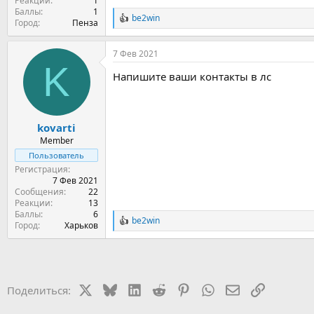
Реакции
1
Баллы
1
be2win
Р
Город
Пенза
е
а
7 Фев 2021
к
K
ц
Напишите ваши контакты в лс
и
и
:
kovarti
Member
Пользователь
Регистрация
7 Фев 2021
Сообщения
22
Реакции
13
Баллы
6
be2win
Р
Город
Харьков
е
а
к
ц
и
X
Bluesky
LinkedIn
Reddit
Pinterest
WhatsApp
Электронная 
Ссылка
Поделиться:
и
: