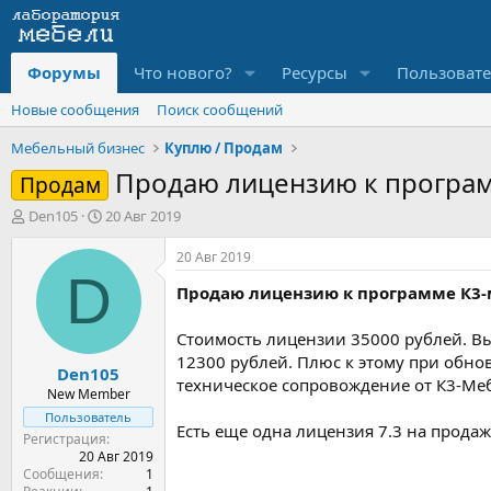
Форумы
Что нового?
Ресурсы
Пользоват
Новые сообщения
Поиск сообщений
Мебельный бизнес
Куплю / Продам
Продаю лицензию к програм
Продам
А
Д
Den105
20 Авг 2019
в
а
т
т
20 Авг 2019
о
а
D
Продаю лицензию к программе К3-
р
н
т
а
е
ч
Стоимость лицензии 35000 рублей. В
м
а
12300 рублей. Плюс к этому при обно
Den105
ы
л
техническое сопровождение от К3-Меб
а
New Member
Пользователь
Есть еще одна лицензия 7.3 на продаж
Регистрация
20 Авг 2019
Сообщения
1