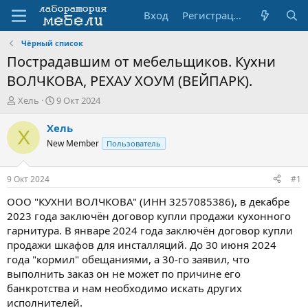
Вход
Регистрация
Чёрный список
Пострадавшим от мебельщиков. Кухни
ВОЛЧКОВА, РЕХАУ ХОУМ (ВЕЙПАРК).
А
Д
Хель
9 Окт 2024
в
а
т
т
Хель
Х
о
а
New Member
Пользователь
р
н
т
а
е
ч
9 Окт 2024
#1
м
а
ы
л
ООО "КУХНИ ВОЛЧКОВА" (ИНН 3257085386), в декабре
а
2023 года заключён договор купли продажи кухонного
гарнитура. В январе 2024 года заключён договор купли
продажи шкафов для инсталляций. До 30 июня 2024
года "кормил" обещаниями, а 30-го заявил, что
выполнить заказ он не может по причине его
банкротства и нам необходимо искать других
исполнителей.