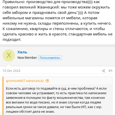
Правильно: производство для производства)))) как
говорил великий Жванецкий: мы тоже можем окружить
себя забором и праздновать свой день")))) А потом
мебельные магазины ломятся от мебели, которая
никому не нужна, склады переполнены, а купить нечего.
К сожалению, квартиры и стены отличаются, и чтобы
сделать красиво и жить в красоте, стандартная мебель не
подходит.
Хель
Х
New Member
Пользователь
10 Окт 2024
#5
gromozek67 написал(а):
Если есть договор то подавайте в суд, в чем проблема? А если
совсем человек не устраивает, то есть практика по написанию
заявления в полицию по факту мошенничества, там конечно
все вилами по воде писано, но я знаю случаи когда людям
реальные сроки за такое давали, но там были ИП, как с юр.
лицами обстоят дела не знаю.