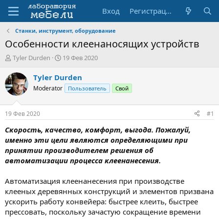
Вход
Регистрация
Станки, инструмент, оборудование
Особенности клеенаносящих устройств
А
Д
Tyler Durden
19 Фев 2020
в
а
т
т
Tyler Durden
о
а
Moderator
Пользователь
Свой
р
н
т
а
е
ч
19 Фев 2020
#1
м
а
ы
л
Скорость, качество, комфорт, выгода. Пожалуй,
а
именно эти цели являются определяющими при
принятии производителем решения об
автоматизации процесса клеенанесения.
Автоматизация клеенанесения при производстве
клееных деревянных конструкций и элементов призвана
ускорить работу конвейера: быстрее клеить, быстрее
прессовать, поскольку зачастую сокращение времени