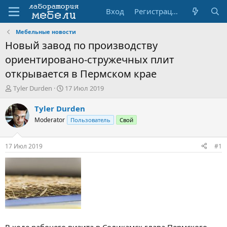
Вход
Регистрация
Мебельные новости
Новый завод по производству
ориентировано-стружечных плит
открывается в Пермском крае
А
Д
Tyler Durden
17 Июл 2019
в
а
т
т
Tyler Durden
о
а
Moderator
Пользователь
Свой
р
н
т
а
е
ч
17 Июл 2019
#1
м
а
ы
л
а
В ходе рабочего визита в Соликамск глава Пермского