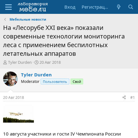
Вход
Регистрация
Мебельные новости
На «Лесорубе XXI века» показали
современные технологии мониторинга
леса с применением беспилотных
летательных аппаратов
А
Д
Tyler Durden
20 Авг 2018
в
а
т
т
Tyler Durden
о
а
Moderator
Пользователь
Свой
р
н
т
а
е
ч
20 Авг 2018
#1
м
а
ы
л
а
10 августа участники и гости IV Чемпионата России