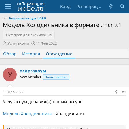
Вход
Регистрация
Библиотеки для bCAD
Модель Холодильника в формате .mcr
v.1
Нет прав для скачивания
А
Д
Услугахоум
11 Фев 2022
в
а
Обзор
т
История
т
Обсуждение
о
а
р
н
т
а
Услугахоум
У
е
ч
New Member
Пользователь
м
а
ы
л
а
11 Фев 2022
#1
Услугахоум добавил(а) новый ресурс:
Модель Холодильника
- Холодильник