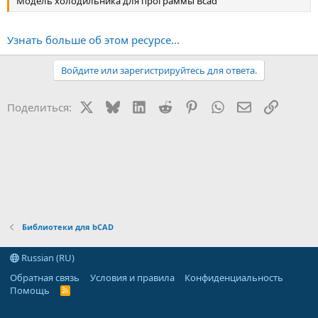
Модель холодильника для программы Bcad
Узнать больше об этом ресурсе...
Войдите или зарегистрируйтесь для ответа.
X
Bluesky
LinkedIn
Reddit
Pinterest
WhatsApp
Электронная
Ссылка
Поделиться:
Библиотеки для bCAD
Russian (RU)
Обратная связь
Условия и правила
Конфиденциальность
Помощь
R
S
S