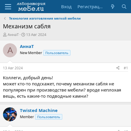
Вход
Регистрация
Технология изготовления мягкой мебели
Механизм сабля
А
Д
АннаТ
13 Авг 2024
в
а
т
т
АннаТ
А
о
а
New Member
Пользователь
р
н
т
а
е
ч
13 Авг 2024
#1
м
а
ы
л
Коллеги, добрый день!
а
может кто-то подскажет, почему механизм сабля не
популярен при производстве мебели? вроде неплохая
вещь, есть какие-то подводные камни?
Twisted Machine
Member
Пользователь