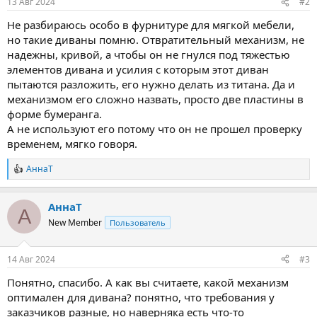
13 Авг 2024
#2
Не разбираюсь особо в фурнитуре для мягкой мебели,
но такие диваны помню. Отвратительный механизм, не
надежны, кривой, а чтобы он не гнулся под тяжестью
элементов дивана и усилия с которым этот диван
пытаются разложить, его нужно делать из титана. Да и
механизмом его сложно назвать, просто две пластины в
форме бумеранга.
А не используют его потому что он не прошел проверку
временем, мягко говоря.
АннаТ
Р
е
а
АннаТ
к
А
ц
New Member
Пользователь
и
и
:
14 Авг 2024
#3
Понятно, спасибо. А как вы считаете, какой механизм
оптимален для дивана? понятно, что требования у
заказчиков разные, но наверняка есть что-то