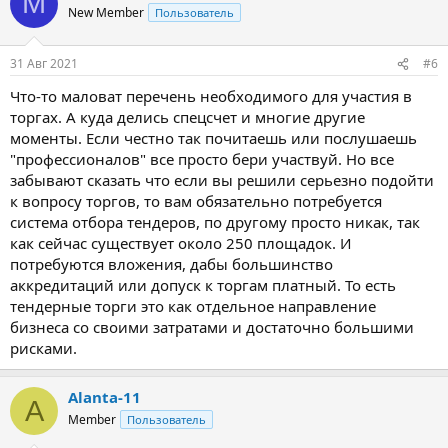
М
ц
New Member
Пользователь
и
и
:
31 Авг 2021
#6
Что-то маловат перечень необходимого для участия в
торгах. А куда делись спецсчет и многие другие
моменты. Если честно так почитаешь или послушаешь
"профессионалов" все просто бери участвуй. Но все
забывают сказать что если вы решили серьезно подойти
к вопросу торгов, то вам обязательно потребуется
система отбора тендеров, по другому просто никак, так
как сейчас существует около 250 площадок. И
потребуются вложения, дабы большинство
аккредитаций или допуск к торгам платный. То есть
тендерные торги это как отдельное направление
бизнеса со своими затратами и достаточно большими
рисками.
Alanta-11
A
Member
Пользователь