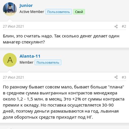
а
Junior
к
ц
Active Member
Пользователь
Свой
и
и
:
27 Июл 2021
#2
Блин, это считать надо. Так сколько денег делает один
манагер спекулянт?
Alanta-11
A
Member
Пользователь
27 Июл 2021
#3
По разному бывает совсем мало, бывает больше "плана"
в среднем сумма выигранных контрактов менеджера
около 1,2 - 1,5 млн. в месяц. Это +2% от суммы контракта
премии к окладу. Но поставка осуществляется 30-90
дней, поэтому деньги размазываются на год, львиная
доля оборотных средств приходит под НГ.