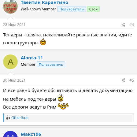
Твентин Карантино
Well-Known Member
Пользователь
Свой
28 Июл 2021
#4
Тендеры - шляпа, накапливайте реальные знания, идите
в конструкторы
Alanta-11
A
Member
Пользователь
30 Июл 2021
#5
И все равно будете обсчитывать и делать документацию
на мебель под тендеры
Все дороги ведут в Рим
OtherSide
Р
е
а
Макс196
к