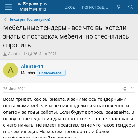
Вход
Регистрация
Тендеры (Гос. закупки)
Мебельные тендеры - все что вы хотели
знать о поставках мебели, но стеснялись
спросить
А
Д
Alanta-11
26 Июл 2021
в
а
т
т
Alanta-11
A
о
а
Member
Пользователь
р
н
т
а
е
ч
26 Июл 2021
#1
м
а
ы
л
Всем привет, как вы знаете, я занимаюсь тендерными
а
поставками мебели и решил поделиться накопленным
опытом за годы работы. Если будут вопросы задавайте. В
первую очередь тема для тех кто хочет, но не знает как и
с чего начать, не имеет представление что такое тендеры
и с чем их едят. Но можем поговорить и более
углубленно, задавайте вопросы.