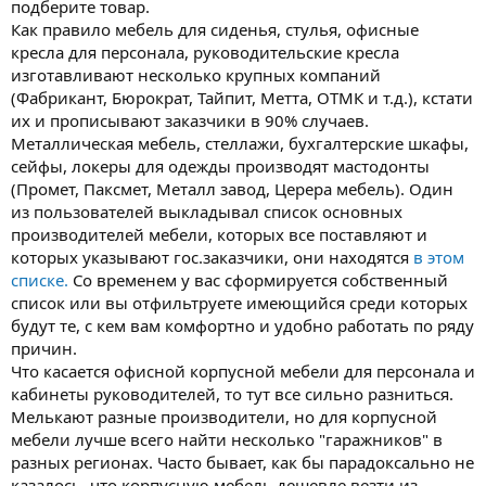
подберите товар.
Как правило мебель для сиденья, стулья, офисные
кресла для персонала, руководительские кресла
изготавливают несколько крупных компаний
(Фабрикант, Бюрократ, Тайпит, Метта, ОТМК и т.д.), кстати
их и прописывают заказчики в 90% случаев.
Металлическая мебель, стеллажи, бухгалтерские шкафы,
сейфы, локеры для одежды производят мастодонты
(Промет, Паксмет, Металл завод, Церера мебель). Один
из пользователей выкладывал список основных
производителей мебели, которых все поставляют и
которых указывают гос.заказчики, они находятся
в этом
списке.
Со временем у вас сформируется собственный
список или вы отфильтруете имеющийся среди которых
будут те, с кем вам комфортно и удобно работать по ряду
причин.
Что касается офисной корпусной мебели для персонала и
кабинеты руководителей, то тут все сильно разниться.
Мелькают разные производители, но для корпусной
мебели лучше всего найти несколько "гаражников" в
разных регионах. Часто бывает, как бы парадоксально не
казалось, что корпусную мебель дешевле везти из