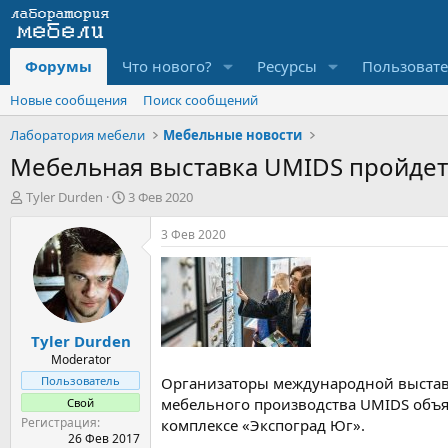
Форумы
Что нового?
Ресурсы
Пользоват
Новые сообщения
Поиск сообщений
Лаборатория мебели
Мебельные новости
Мебельная выставка UMIDS пройдет 
А
Д
Tyler Durden
3 Фев 2020
в
а
т
т
3 Фев 2020
о
а
р
н
т
а
е
ч
м
а
Tyler Durden
ы
л
а
Moderator
Пользователь
Организаторы международной выстав
мебельного производства UMIDS объяв
Свой
Регистрация
комплексе «Экспоград Юг».
26 Фев 2017