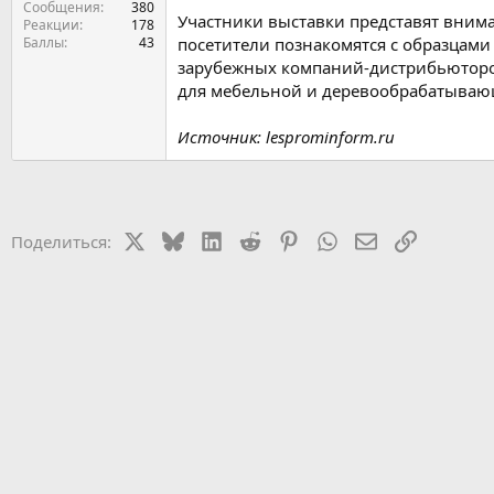
Сообщения
380
Участники выставки представят внима
Реакции
178
Баллы
43
посетители познакомятся с образцами
зарубежных компаний-дистрибьюторо
для мебельной и деревообрабатываю
Источник: lesprominform.ru
X
Bluesky
LinkedIn
Reddit
Pinterest
WhatsApp
Электронная 
Ссылка
Поделиться: