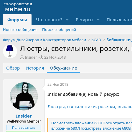
Форумы
Что нового?
Ресурсы
Пользоват
Новые сообщения
Поиск сообщений
Форум Дизайнеров и Конструкторов мебели
bCAD
Библиотеки 
Люстры, светильники, розетки
А
Д
Insider
22 Ноя 2018
в
а
Обзор
т
История
т
Обсуждение
о
а
р
н
т
а
22 Ноя 2018
е
ч
Insider добавил(а) новый ресурс:
м
а
ы
л
а
Люстры, светильники, розетки, выкл
Insider
Well-Known Member
Посмотреть вложение 6801
Посмотреть вл
Пользователь
вложение 6807
Посмотреть вложение 6808