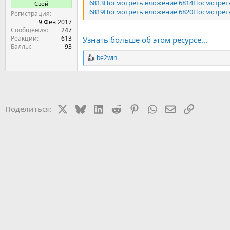
6813
Посмотреть вложение 6814
Посмотрет
Свой
6819
Посмотреть вложение 6820
Посмотрет
Регистрация
9 Фев 2017
Сообщения
247
Реакции
613
Узнать больше об этом ресурсе...
Баллы
93
be2win
Р
е
а
к
ц
и
X
Bluesky
LinkedIn
Reddit
Pinterest
WhatsApp
Электронная 
Ссылка
Поделиться:
и
: