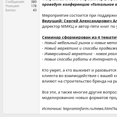
Сообщения
380
проведут конференцию «Тотальное о
Реакции
178
Баллы
43
Мероприятие состоится при поддерж
Ведущий: Сергей Александрович А
директор ММКЦ и автор пяти книг по
Семинар сформирован из 4 тематич
- Новый мебельный рынок и новые мето
- Новый маркетинг и способы продвиже
- Иммерсивный маркетинг - новая реал
- Новые способы работы в Интернет-
Кто умрет, а кто выживет и разовьет
клиента во взаимодействие с вашей к
влияют на строительство бренда на р
Все эти, а также многие другие вопр
моделированию новых форматов прода
Источник: lesprominform.ru/news.html?i