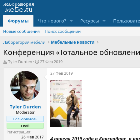
Форумы
Что нового?
Ресурсы
Пользоват
Новые сообщения
Поиск сообщений
Лаборатория мебели
Мебельные новости
Конференция «Тотальное обновление
А
Д
Tyler Durden
27 Фев 2019
в
а
т
т
27 Фев 2019
о
а
р
н
т
а
е
ч
м
а
Tyler Durden
ы
л
а
Moderator
Пользователь
Свой
Регистрация
26 Фев 2017
4 апреля 2019 года в Краснодаре, 