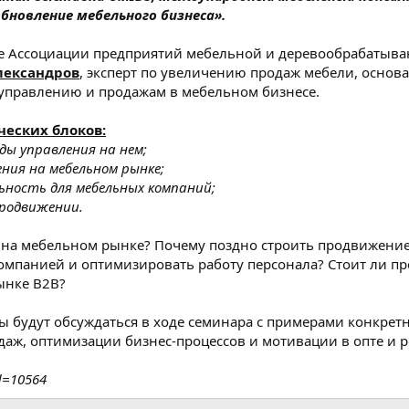
бновление мебельного бизнеса».
ке Ассоциации предприятий мебельной и деревообрабатыв
лександров
, эксперт по увеличению продаж мебели, основ
 управлению и продажам в мебельном бизнесе.
еских блоков:
ды управления на нем;
ния на мебельном рынке;
ьность для мебельных компаний;
продвижении.
ся на мебельном рынке? Почему поздно строить продвижен
омпанией и оптимизировать работу персонала? Стоит ли п
ынке B2B?
осы будут обсуждаться в ходе семинара с примерами конкре
ж, оптимизации бизнес-процессов и мотивации в опте и р
d=10564