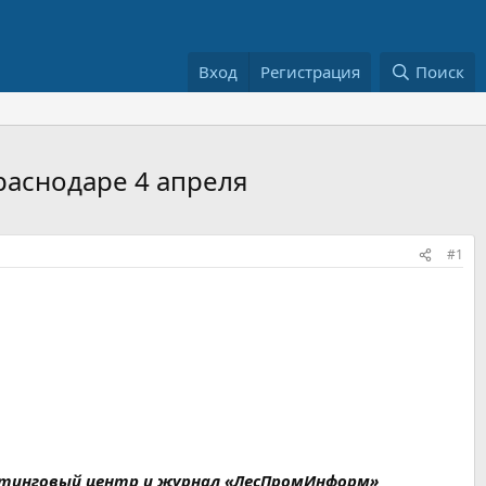
Вход
Регистрация
Поиск
раснодаре 4 апреля
#1
алтинговый центр и журнал «ЛесПромИнформ»