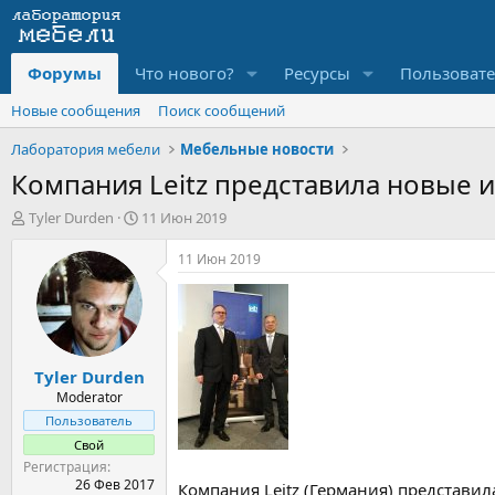
Форумы
Что нового?
Ресурсы
Пользоват
Новые сообщения
Поиск сообщений
Лаборатория мебели
Мебельные новости
Компания Leitz представила новые и
А
Д
Tyler Durden
11 Июн 2019
в
а
т
т
11 Июн 2019
о
а
р
н
т
а
е
ч
м
а
Tyler Durden
ы
л
а
Moderator
Пользователь
Свой
Регистрация
26 Фев 2017
Компания Leitz (Германия) представи