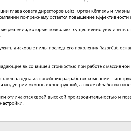
ции глава совета директоров Leitz Юрген Кёппель и главн
компании по-прежнему остается повышение эффективности п
овые решения, которые позволяют существенно увеличить 
.
лужить дисковые пилы последнего поколения RazorCut, о
обладающие высочайшей стойкостью при работе с массивно
авлена одна из новейших разработок компании – инструменты
ля индустрии оконных конструкций, а также обработки пане
винки отличаются своей высокой производительностью и п
настройки.