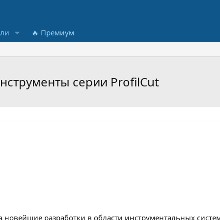
ели
🔥 Премиум
нструменты серии ProfilCut
ла новейшие разработки в области инструментальных систем