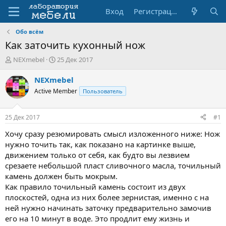
Вход
Регистрация
Обо всём
Как заточить кухонный нож
А
Д
NEXmebel
25 Дек 2017
в
а
т
т
NEXmebel
о
а
Active Member
Пользователь
р
н
т
а
е
ч
25 Дек 2017
#1
м
а
ы
л
Хочу сразу резюмировать смысл изложенного ниже: Нож
а
нужно точить так, как показано на картинке выше,
движением только от себя, как будто вы лезвием
срезаете небольшой пласт сливочного масла, точильный
камень должен быть мокрым.
Как правило точильный камень состоит из двух
плоскостей, одна из них более зернистая, именно с на
ней нужно начинать заточку предварительно замочив
его на 10 минут в воде. Это продлит ему жизнь и