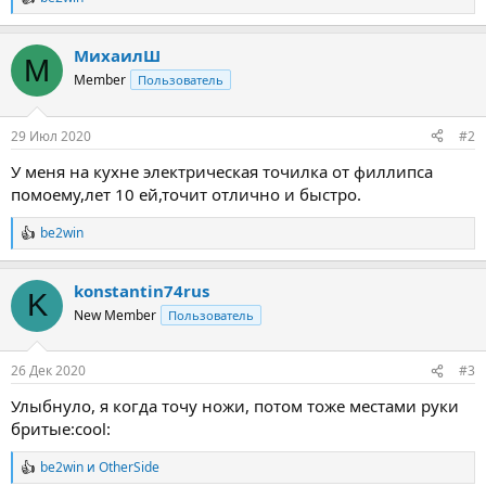
Р
е
а
МихаилШ
к
М
ц
Member
Пользователь
и
и
:
29 Июл 2020
#2
У меня на кухне электрическая точилка от филлипса
помоему,лет 10 ей,точит отлично и быстро.
be2win
Р
е
а
konstantin74rus
к
K
ц
New Member
Пользователь
и
и
:
26 Дек 2020
#3
Улыбнуло, я когда точу ножи, потом тоже местами руки
бритые:cool:
be2win
и
OtherSide
Р