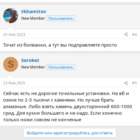
е
а
tkhamitov
к
ц
New Member
Пользователь
и
и
:
25 Ноя 2023
#4
Точат из болванки, а тут вы подправляете просто
Soroket
S
New Member
Пользователь
23 Янв 2025
#5
Сейчас есть не дорогие точильные установки. На вб и
озоне по 2-3 тысячи с камнями. Но лучше брать
алмазные. Либо взять камень двухсторонний 600-1000
грид. Для кухни большего и не надо. Если конечно
только ножи совсем не конченые
Войдите или зарегистрируйтесь для ответа.